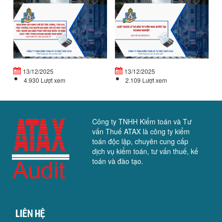
NGHỊ
L
ĐỊNH
Q
QUY
LÝ
ĐỊNH
V
CHẾ
Đ
ĐỘ
T
TIỀN...
VỐ
13/12/2025
13/12/2025
4.930 Lượt xem
2.109 Lượt xem
Công ty TNHH Kiểm toán và Tư
vấn Thuế ATAX là công ty kiểm
toán độc lập, chuyên cung cấp
dịch vụ kiểm toán, tư vấn thuế, kế
toán và đào tạo.
Liên hệ