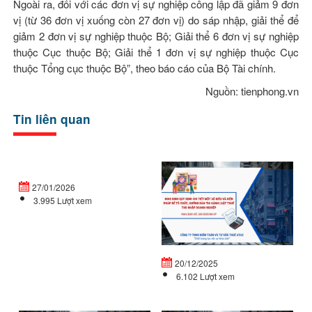
Ngoài ra, đối với các đơn vị sự nghiệp công lập đã giảm 9 đơn
vị (từ 36 đơn vị xuống còn 27 đơn vị) do sáp nhập, giải thể để
giảm 2 đơn vị sự nghiệp thuộc Bộ; Giải thể 6 đơn vị sự nghiệp
thuộc Cục thuộc Bộ; Giải thể 1 đơn vị sự nghiệp thuộc Cục
thuộc Tổng cục thuộc Bộ”, theo báo cáo của Bộ Tài chính.
Nguồn: tienphong.vn
Tin liên quan
Doanh
Ng
nghiệp
đị
27/01/2026
mới
32
3.995 Lượt xem
thành
C
lập
qu
vào
đị
cuối...
ch
20/12/2025
tiế
6.102 Lượt xem