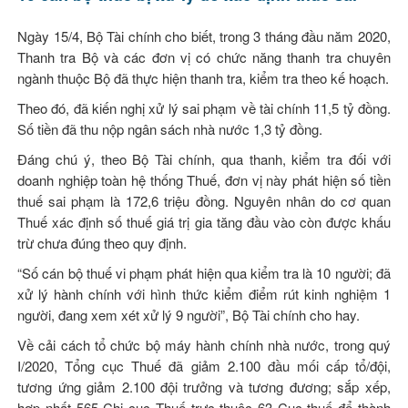
Ngày 15/4, Bộ Tài chính cho biết, trong 3 tháng đầu năm 2020,
Thanh tra Bộ và các đơn vị có chức năng thanh tra chuyên
ngành thuộc Bộ đã thực hiện thanh tra, kiểm tra theo kế hoạch.
Theo đó, đã kiến nghị xử lý sai phạm về tài chính 11,5 tỷ đồng.
Số tiền đã thu nộp ngân sách nhà nước 1,3 tỷ đồng.
Đáng chú ý, theo Bộ Tài chính, qua thanh, kiểm tra đối với
doanh nghiệp toàn hệ thống Thuế, đơn vị này phát hiện số tiền
thuế sai phạm là 172,6 triệu đồng. Nguyên nhân do cơ quan
Thuế xác định số thuế giá trị gia tăng đầu vào còn được khấu
trừ chưa đúng theo quy định.
“Số cán bộ thuế vi phạm phát hiện qua kiểm tra là 10 người; đã
xử lý hành chính với hình thức kiểm điểm rút kinh nghiệm 1
người, đang xem xét xử lý 9 người”, Bộ Tài chính cho hay.
Về cải cách tổ chức bộ máy hành chính nhà nước, trong quý
I/2020, Tổng cục Thuế đã giảm 2.100 đầu mối cấp tổ/đội,
tương ứng giảm 2.100 đội trưởng và tương đương; sắp xếp,
hợp nhất 565 Chi cục Thuế trực thuộc 63 Cục thuế để thành