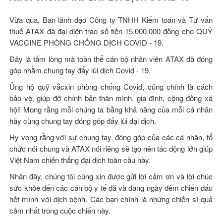
Vừa qua, Ban lãnh đạo Công ty TNHH Kiểm toán và Tư vấn
thuế ATAX đã đại diện trao số tiền 15.000.000 đồng cho QUỸ
VACCINE PHÒNG CHỐNG DỊCH COVID - 19.
Đây là tấm lòng mà toàn thể cán bộ nhân viên ATAX đã đóng
góp nhằm chung tay đẩy lùi dịch Covid - 19.
Ủng hộ quỹ vắcxin phòng chống Covid, cũng chính là cách
bảo vệ, giúp đỡ chính bản thân mình, gia đình, cộng đồng xã
hội! Mong rằng mỗi chúng ta bằng khả năng của mỗi cá nhân
hãy cùng chung tay đóng góp đẩy lùi đại dịch.
Hy vọng rằng với sự chung tay, đóng góp của các cá nhân, tổ
chức nói chung và ATAX nói riêng sẽ tạo nên tác động lớn giúp
Việt Nam chiến thắng đại dịch toàn cầu này.
Nhân đây, chúng tôi cũng xin được gửi lời cảm ơn và lời chúc
sức khỏe đến các cán bộ y tế đã và đang ngày đêm chiến đấu
hết mình với dịch bệnh. Các bạn chính là những chiến sĩ quả
cảm nhất trong cuộc chiến này.