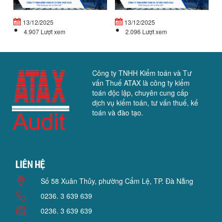
ĐỘ
T
TIỀN...
VỐ
13/12/2025
13/12/2025
4.907 Lượt xem
2.096 Lượt xem
Công ty TNHH Kiểm toán và Tư
vấn Thuế ATAX là công ty kiểm
toán độc lập, chuyên cung cấp
dịch vụ kiểm toán, tư vấn thuế, kế
toán và đào tạo.
Liên hệ
Số 58 Xuân Thủy, phường Cẩm Lệ, TP. Đà Nẵng
0236. 3 639 639
0236. 3 639 639