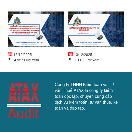
NGHỊ
L
ĐỊNH
Q
QUY
LÝ
ĐỊNH
V
CHẾ
Đ
ĐỘ
T
TIỀN...
VỐ
13/12/2025
13/12/2025
4.957 Lượt xem
2.119 Lượt xem
Công ty TNHH Kiểm toán và Tư
vấn Thuế ATAX là công ty kiểm
toán độc lập, chuyên cung cấp
dịch vụ kiểm toán, tư vấn thuế, kế
toán và đào tạo.