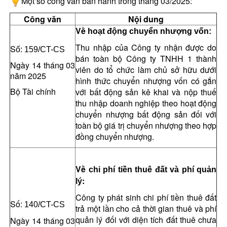
Một số công văn ban hành trong tháng 03/2025:
Công văn
Nội dung
Về
hoạt động chuyển nhượng vốn
:
Thu nhập của Công ty nhận được do
S
ố:
159/CT-CS
bán toàn bộ Công ty TNHH 1 thành
Ngày 14 tháng 03
viên do tổ chức làm chủ sở hữu dưới
năm 2025
hình thức chuyển nhượng vốn có gắn
Bộ Tài chính
với bất động sản kê khai và nộp thuế
thu nhập doanh nghiệp theo hoạt động
chuyển nhượng bất động sản đối với
toàn bộ giá trị chuyển nhượng theo hợp
đồng chuyển nhượng
.
Về
chi phí tiền thuê đất và phí quản
:
lý
Công ty phát sinh chi phí tiền thuê đất
S
ố:
140/CT-CS
trả một lần cho cả thời gian thuê và phí
quản lý đối với diện tích đất thuê chưa
Ngày 14
tháng 03