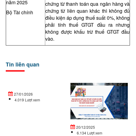
năm 2025
chứng từ thanh toán qua ngân hàng và
chứng từ liên quan khác thì không đủ
Bộ Tài chính
điều kiện áp dụng thuế suất 0%, không
phải tính thuế GTGT đầu ra nhưng
không được khấu trừ thuế GTGT đầu
vào.
Tin liên quan
Doanh
Ng
nghiệp
đị
27/01/2026
mới
32
4.019 Lượt xem
thành
C
lập
qu
vào
đị
cuối...
ch
20/12/2025
tiế
6.134 Lượt xem