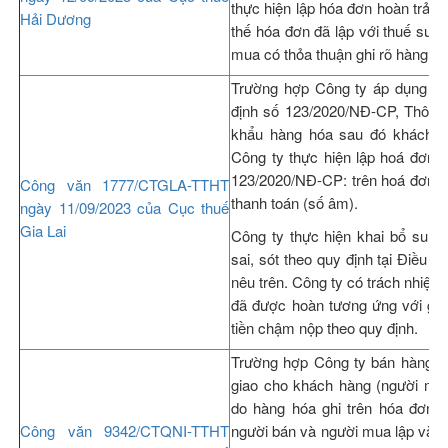
thực hiện lập hóa đơn hoàn trả h
Hải Dương
thế hóa đơn đã lập với thuế suấ
mua có thỏa thuận ghi rõ hàng bán
Trường hợp Công ty áp dụng hoá
định số 123/2020/NĐ-CP, Thông 
khẩu hàng hóa sau đó khách hà
Công ty thực hiện lập hoá đơn đi
123/2020/NĐ-CP: trên hoá đơn ghi
Công văn 1777/CTGLA-TTHT
thanh toán (số âm).
ngày 11/09/2023 của Cục thuế
Gia Lai
Công ty thực hiện khai bổ sung 
sai, sót theo quy định tại Điều 
nêu trên. Công ty có trách nhiệm 
đã được hoàn tương ứng với giá t
tiền chậm nộp theo quy định.
Trường hợp Công ty bán hàng (n
giao cho khách hàng (người mua
do hàng hóa ghi trên hóa đơn k
Công văn 9342/CTQNI-TTHT
người bán và người mua lập văn 