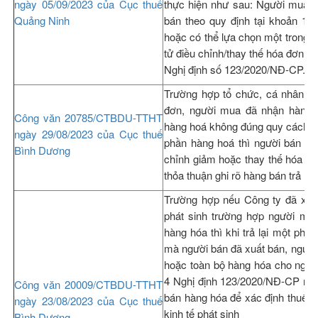
ngày 05/09/2023 của Cục thuế
thực hiện như sau: Người mua lậ
Quảng Ninh
bán theo quy định tại khoản 1 
hoặc có thể lựa chọn một trong h
tử điều chỉnh/thay thế hóa đơn đã
Nghị định số 123/2020/NĐ-CP.
Trường hợp tổ chức, cá nhân m
đơn, người mua đã nhận hàng,
Công văn 20785/CTBDU-TTHT
hàng hoá không đúng quy cách, ch
ngày 29/08/2023 của Cục thuế
phần hàng hoá thì người bán lậ
Bình Dương
chỉnh giảm hoặc thay thế hóa đơ
thỏa thuận ghi rõ hàng bán trả lại
Trường hợp nếu Công ty đã xuấ
phát sinh trường hợp người mua
hàng hóa thì khi trả lại một ph
mà người bán đã xuất bán, người 
hoặc toàn bộ hàng hóa cho người
4 Nghị định 123/2020/NĐ-CP nêu
Công văn 20009/CTBDU-TTHT
bán hàng hóa để xác định thuế s
ngày 23/08/2023 của Cục thuế
kinh tế phát sinh
Bình Dương