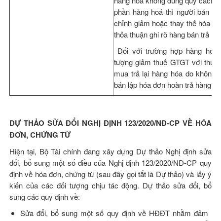
hàng hoá không đúng quy cách, ch
phần hàng hoá thì người bán lậ
chỉnh giảm hoặc thay thế hóa đơ
thỏa thuận ghi rõ hàng bán trả lại.
Đối với trường hợp hàng hóa 
tượng giảm thuế GTGT với thuế 
mua trả lại hàng hóa do không đ
bán lập hóa đơn hoàn trả hàng h
DỰ THẢO SỬA ĐỔI NGHỊ ĐỊNH 123/2020/NĐ-CP VỀ HÓA
ĐƠN, CHỨNG TỪ
Hiện tại, Bộ Tài chính đang xây dựng Dự thảo Nghị định sửa
đổi, bổ sung một số điều của Nghị định 123/2020/NĐ-CP quy
định về hóa đơn, chứng từ (sau đây gọi tắt là Dự thảo) và lấy ý
kiến của các đối tượng chịu tác động. Dự thảo sửa đổi, bổ
sung các quy định về:
Sửa đổi, bổ sung một số quy định về HĐĐT nhằm đảm