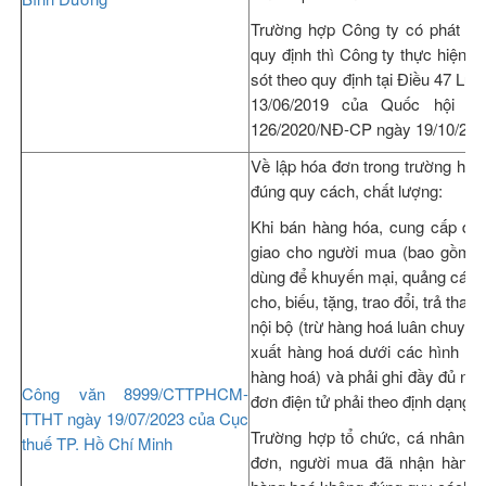
Trường hợp Công ty có phát sin
quy định thì Công ty thực hiện kê
sót theo quy định tại Điều 47 Lu
13/06/2019 của Quốc hội v
126/2020/NĐ-CP ngày 19/10/202
Về lập hóa đơn trong trường hợp
đúng quy cách, chất lượng:
Khi bán hàng hóa, cung cấp dịc
giao cho người mua (bao gồm c
dùng để khuyến mại, quảng cáo, 
cho, biếu, tặng, trao đổi, trả tha
nội bộ (trừ hàng hoá luân chuyển 
xuất hàng hoá dưới các hình th
hàng hoá) và phải ghi đầy đủ nội
Công văn 8999/CTTPHCM-
đơn điện tử phải theo định dạng 
TTHT ngày 19/07/2023 của Cục
Trường hợp tổ chức, cá nhân m
thuế TP. Hồ Chí Minh
đơn, người mua đã nhận hàng,