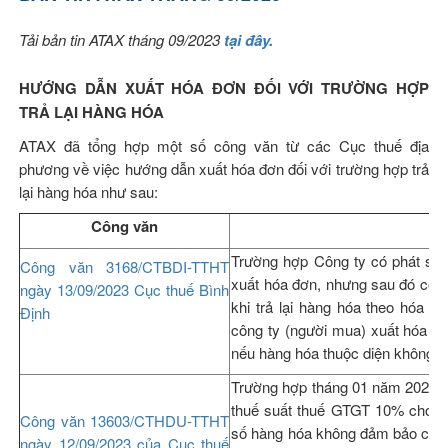
Tải bản tin ATAX tháng 09/2023
tại đây.
HƯỚNG DẪN XUẤT HÓA ĐƠN ĐỐI VỚI TRƯỜNG HỢP
TRẢ LẠI HÀNG HÓA
ATAX đã tổng hợp một số công văn từ các Cục thuế địa
phương về việc hướng dẫn xuất hóa đơn đối với trường hợp trả
lại hàng hóa như sau:
Công văn
Nộ
Trường hợp Công ty có phát si
Công văn 3168/CTBDI-TTHT
xuất hóa đơn, nhưng sau đó công 
ngày 13/09/2023 Cục thuế Bình
khi trả lại hàng hóa theo hóa đ
Định
công ty (người mua) xuất hóa đơn
nếu hàng hóa thuộc diện không 
Trường hợp tháng 01 năm 2023 C
thuế suất thuế GTGT 10% cho ng
Công văn 13603/CTHDU-TTHT
số hàng hóa không đảm bảo chất 
ngày 12/09/2023 của Cục thuế