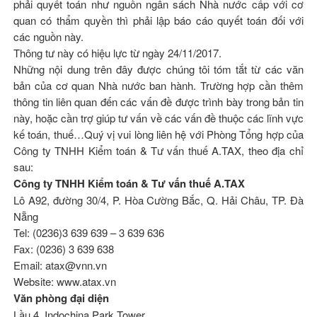
phải quyết toán như nguồn ngân sách Nhà nước cấp với cơ
quan có thẩm quyền thì phải lập báo cáo quyết toán đối với
các nguồn này.
Thông tư này có hiệu lực từ ngày 24/11/2017.
Những nội dung trên đây được chúng tôi tóm tắt từ các văn
bản của cơ quan Nhà nước ban hành. Trường hợp cần thêm
thông tin liên quan đến các vấn đề được trình bày trong bản tin
này, hoặc cần trợ giúp tư vấn về các vấn đề thuộc các lĩnh vực
kế toán, thuế…Quý vị vui lòng liên hệ với Phòng Tổng hợp của
Công ty TNHH Kiểm toán & Tư vấn thuế A.TAX, theo địa chỉ
sau:
Công ty TNHH Kiểm toán & Tư vấn thuế A.TAX
Lô A92, đường 30/4, P. Hòa Cường Bắc, Q. Hải Châu, TP. Đà
Nẵng
Tel: (0236)3 639 639 – 3 639 636
Fax: (0236) 3 639 638
Email: atax@vnn.vn
Website: www.atax.vn
Văn phòng đại diện
Lầu 4, Indochina Park Tower.