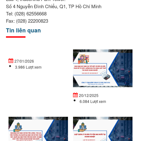
Số 4 Nguyễn Đình Chiểu, Q1, TP Hồ Chí Minh
Tel: (028) 62556668
Fax: (028) 22200823
Tin liên quan
Doanh
Ng
nghiệp
đị
27/01/2026
mới
32
3.986 Lượt xem
thành
C
lập
qu
vào
đị
cuối...
ch
20/12/2025
tiế
6.084 Lượt xem
NGHỊ
L
ĐỊNH
Q
QUY
LÝ
ĐỊNH
V