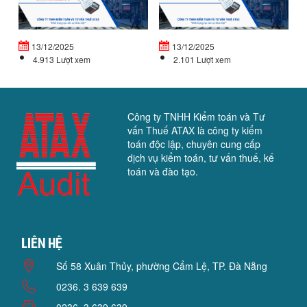
CHẾ
Đ
ĐỘ
T
TIỀN...
VỐ
13/12/2025
13/12/2025
4.913 Lượt xem
2.101 Lượt xem
Công ty TNHH Kiểm toán và Tư
vấn Thuế ATAX là công ty kiểm
toán độc lập, chuyên cung cấp
dịch vụ kiểm toán, tư vấn thuế, kế
toán và đào tạo.
Liên hệ
Số 58 Xuân Thủy, phường Cẩm Lệ, TP. Đà Nẵng
0236. 3 639 639