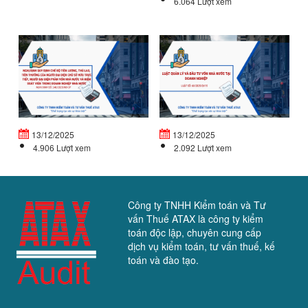
6.064 Lượt xem
NGHỊ
L
ĐỊNH
Q
QUY
LÝ
ĐỊNH
V
CHẾ
Đ
ĐỘ
T
TIỀN...
VỐ
13/12/2025
13/12/2025
4.906 Lượt xem
2.092 Lượt xem
Công ty TNHH Kiểm toán và Tư
vấn Thuế ATAX là công ty kiểm
toán độc lập, chuyên cung cấp
dịch vụ kiểm toán, tư vấn thuế, kế
toán và đào tạo.