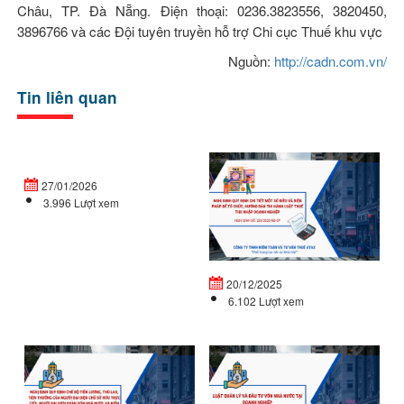
Châu, TP. Đà Nẵng. Điện thoại: 0236.3823556, 3820450,
3896766 và các Đội tuyên truyền hỗ trợ Chi cục Thuế khu vực
Nguồn:
http://cadn.com.vn/
Tin liên quan
Doanh
Ng
nghiệp
đị
27/01/2026
mới
32
3.996 Lượt xem
thành
C
lập
qu
vào
đị
cuối...
ch
20/12/2025
tiế
6.102 Lượt xem
NGHỊ
L
ĐỊNH
Q
QUY
LÝ