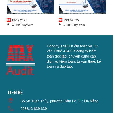
ĐỊNH
V
CHẾ
Đ
ĐỘ
T
TIỀN...
VỐ
13/12/2025
13/12/2025
4.932 Lượt xem
2.109 Lượt xem
Công ty TNHH Kiểm toán và Tư
vấn Thuế ATAX là công ty kiểm
toán độc lập, chuyên cung cấp
dịch vụ kiểm toán, tư vấn thuế, kế
toán và đào tạo.
Liên hệ
Số 58 Xuân Thủy, phường Cẩm Lệ, TP. Đà Nẵng
0236. 3 639 639