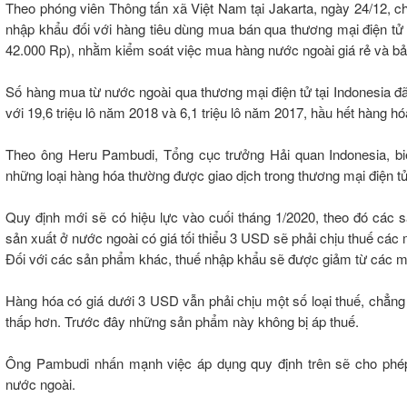
Theo phóng viên Thông tấn xã Việt Nam tại Jakarta, ngày 24/12, c
nhập khẩu đối với hàng tiêu dùng mua bán qua thương mại điện t
42.000 Rp), nhằm kiểm soát việc mua hàng nước ngoài giá rẻ và bả
Số hàng mua từ nước ngoài qua thương mại điện tử tại Indonesia đã 
với 19,6 triệu lô năm 2018 và 6,1 triệu lô năm 2017, hầu hết hàng h
Theo ông Heru Pambudi, Tổng cục trưởng Hải quan Indonesia, biệ
những loại hàng hóa thường được giao dịch trong thương mại điện tử
Quy định mới sẽ có hiệu lực vào cuối tháng 1/2020, theo đó các 
sản xuất ở nước ngoài có giá tối thiểu 3 USD sẽ phải chịu thuế cá
Đối với các sản phẩm khác, thuế nhập khẩu sẽ được giảm từ các 
Hàng hóa có giá dưới 3 USD vẫn phải chịu một số loại thuế, chẳng 
thấp hơn. Trước đây những sản phẩm này không bị áp thuế.
Ông Pambudi nhấn mạnh việc áp dụng quy định trên sẽ cho phép
nước ngoài.