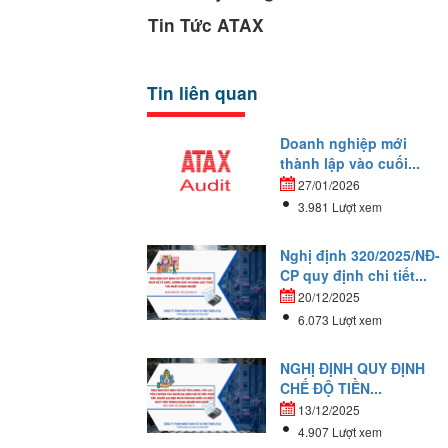
Tin Tức ATAX
Tin liên quan
Doanh nghiệp mới
thành lập vào cuối...
27/01/2026
3.981 Lượt xem
Nghị định 320/2025/NĐ-
CP quy định chi tiết...
20/12/2025
6.073 Lượt xem
NGHỊ ĐỊNH QUY ĐỊNH
CHẾ ĐỘ TIỀN...
13/12/2025
4.907 Lượt xem