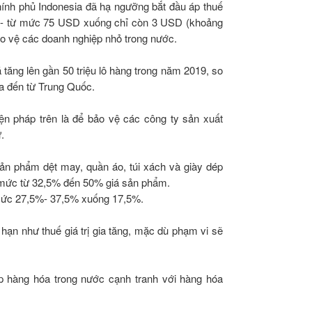
hính phủ Indonesia đã hạ ngưỡng bắt đầu áp thuế
ử - từ mức 75 USD xuống chỉ còn 3 USD (khoảng
o vệ các doanh nghiệp nhỏ trong nước.
tăng lên gần 50 triệu lô hàng trong năm 2019, so
óa đến từ Trung Quốc.
n pháp trên là để bảo vệ các công ty sản xuất
.
sản phẩm dệt may, quần áo, túi xách và giày dép
c mức từ 32,5% đến 50% giá sản phẩm.
mức 27,5%- 37,5% xuống 17,5%.
hạn như thuế giá trị gia tăng, mặc dù phạm vi sẽ
 hàng hóa trong nước cạnh tranh với hàng hóa