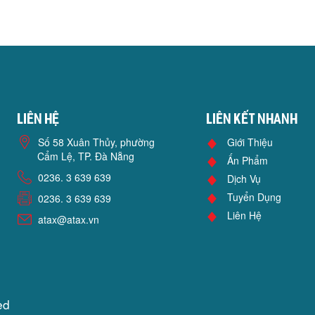
Liên hệ
Liên kết nhanh
Số 58 Xuân Thủy, phường
Giới Thiệu
Cẩm Lệ, TP. Đà Nẵng
Ấn Phẩm
0236. 3 639 639
Dịch Vụ
Tuyển Dụng
0236. 3 639 639
Liên Hệ
atax@atax.vn
ed