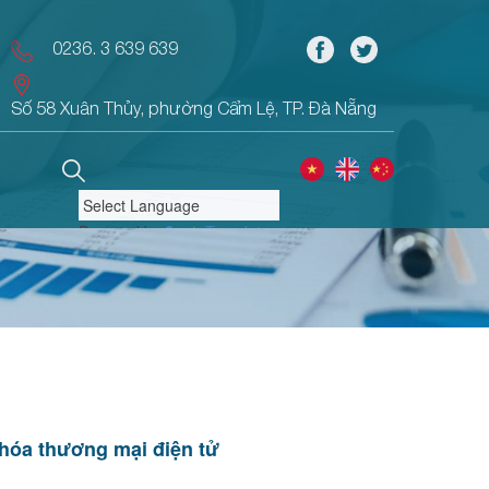
0236. 3 639 639
Số 58 Xuân Thủy, phường Cẩm Lệ, TP. Đà Nẵng
Powered by
Translate
hóa thương mại điện tử