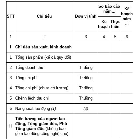
Số báo cáo
Kế
năm...
hoạch
STT
Chỉ tiêu
Đơn vị tính
năm
Kế
Thực
...
hoạch
hiện
1
2
3
4
5
6
I
Chỉ tiêu sản xuất, kinh doanh
1
Tổng sản phẩm (kể cả quy đổi)
2
Tổng doanh thu
Tr.đồng
3
Tổng chi phí
Tr.đồng
4
Tổng chi phí (chưa có lương)
Tr.đồng
5
Chênh lệch thu chi
Tr.đồng
6
Năng suất lao động
(1)
(2)
Tiền lương của người lao
động, Tổng giám đốc, Phó
II
Tổng giám đốc
(không bao
gồm lao động công nghệ cao)