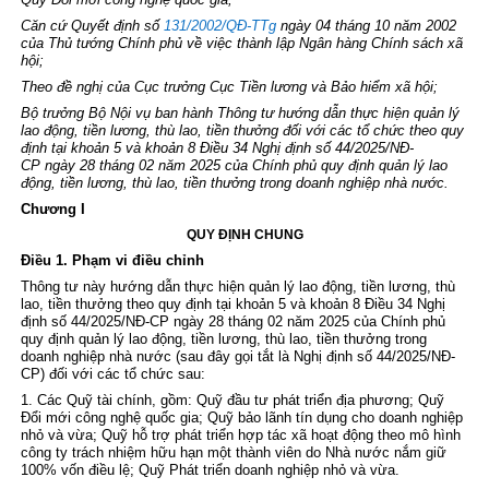
Căn cứ Quyết định số
131/2002/QĐ-TTg
ngày 04 tháng 10 năm 2002
của Thủ tướng Chính phủ về việc thành lập Ngân hàng Chính sách xã
hội;
Theo đề nghị của Cục trưởng Cục Tiền lương và Bảo hiểm xã hội;
Bộ trưởng Bộ Nội vụ ban hành Thông tư hướng dẫn thực hiện quản lý
lao động, tiền lương, thù lao, tiền thưởng đối với các tổ chức theo quy
định tại
khoản 5 và khoản 8 Điều 34 Nghị định số 44/2025/NĐ-
CP
ngày 28 tháng 02 năm 2025 của Chính phủ quy định quản lý lao
động, tiền lương, thù lao, tiền thưởng trong doanh nghiệp nhà nước.
Chương I
QUY ĐỊNH CHUNG
Điều 1. Phạm vi điều chỉnh
Thông tư này hướng dẫn thực hiện quản lý lao động, tiền lương, thù
lao, tiền thưởng theo quy định tại
khoản 5 và khoản 8 Điều 34 Nghị
định số 44/2025/NĐ-CP
ngày 28 tháng 02 năm 2025 của Chính phủ
quy định quản lý lao động, tiền lương, thù lao, tiền thưởng trong
doanh nghiệp nhà nước (sau đây gọi tắt là Nghị định số 44/2025/NĐ-
CP) đối với các tổ chức sau:
1. Các Quỹ tài chính, gồm: Quỹ đầu tư phát triển địa phương; Quỹ
Đổi mới công nghệ quốc gia; Quỹ bảo lãnh tín dụng cho doanh nghiệp
nhỏ và vừa; Quỹ hỗ trợ phát triển hợp tác xã hoạt động theo mô hình
công ty trách nhiệm hữu hạn một thành viên do Nhà nước nắm giữ
100% vốn điều lệ; Quỹ Phát triển doanh nghiệp nhỏ và vừa.