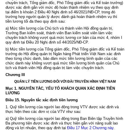
chuyên trách, Tổng giám đốc, Phó Tổng giám đốc và Kế toán trưởng)
được xác định gắn với mức độ hoàn thành nhiệm vụ theo quy định
tại
điểm b khoản 2 Điều 40 Nghị định số 46/2021/NĐ-CP
, trong đó
trường hợp người quản lý được đánh giá hoàn thành nhiệm vụ thì
tiền lương tối đa theo quy định sau:
a) Mức tiền lương của Chủ tịch và thành viên Hội đồng quản trị,
Trưởng Ban kiểm soát, thành viên Ban kiểm soát viên làm việc
chuyên trách không vượt quá mức lương cơ bản của mức 4, nhóm I
quy định tại
Điều 20 Nghị định số 44/2025/NĐ-CP
.
b) Mức tiền lương của Tổng giám đốc, Phó Tổng giám đốc và Kế toán
trưởng do Hội đồng quản trị Ngân hàng Phát triển Việt Nam xác định
theo từng chức danh, bảo đảm mức tiền lương bình quân của các
chức danh này không vượt quá mức tiền lương bình quân của Chủ
tịch và thành viên Hội đồng quản trị làm việc chuyên trách.
Chương III
QUẢN LÝ TIỀN LƯƠNG ĐỐI VỚI ĐÀI TRUYỀN HÌNH VIỆT NAM
Mục 1. NGUYÊN TẮC, YẾU TỐ KHÁCH QUAN XÁC ĐỊNH TIỀN
LƯƠNG
Điều 15. Nguyên tắc xác định tiền lương
1. Quỹ tiền lương của người lao động trong VTV được xác định và
thực hiện theo các đơn vị của VTV như sau:
a) Quỹ tiền lương của người lao động trong Ban Biên tập Truyền hình
Đa phương tiện được xác định và thực hiện gắn với năng suất lao
động và lợi nhuận, theo quy định tại
Điều 17 Mục 2 Chương này
.