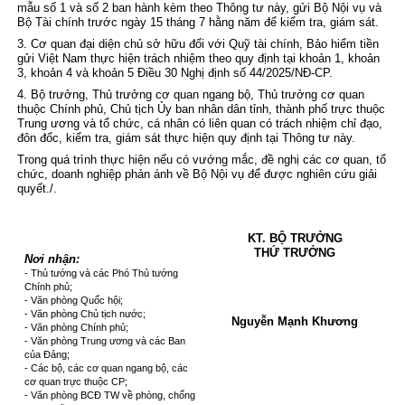
mẫu số 1 và số 2 ban hành kèm theo Thông tư này, gửi Bộ Nội vụ và
Bộ Tài chính trước ngày 15 tháng 7 hằng năm để kiểm tra, giám sát.
3. Cơ quan đại diện chủ sở hữu đối với Quỹ tài chính, Bảo hiểm tiền
gửi Việt Nam thực hiện trách nhiệm theo quy định tại
khoản 1, khoản
3, khoản 4 và khoản 5 Điều 30 Nghị định số 44/2025/NĐ-CP
.
4. Bộ trưởng, Thủ trưởng cơ quan ngang bộ, Thủ trưởng cơ quan
thuộc Chính phủ, Chủ tịch Ủy ban nhân dân tỉnh, thành phố trực thuộc
Trung ương và tổ chức, cá nhân có liên quan có trách nhiệm chỉ đạo,
đôn đốc, kiểm tra, giám sát thực hiện quy định tại Thông tư này.
Trong quá trình thực hiện nếu có vướng mắc, đề nghị các cơ quan, tổ
chức, doanh nghiệp phản ánh về Bộ Nội vụ để được nghiên cứu giải
quyết./.
KT. BỘ TRƯỞNG
THỨ TRƯỞNG
Nơi nhận:
- Thủ tướng và các Phó Thủ tướng
Chính phủ;
- Văn phòng Quốc hội;
- Văn phòng Chủ tịch nước;
Nguyễn Mạnh Khương
- Văn phòng Chính phủ;
- Văn phòng Trung ương và các Ban
của Đảng;
- Các bộ, các cơ quan ngang bộ, các
cơ quan trực thuộc CP;
- Văn phòng BCĐ TW về phòng, chống