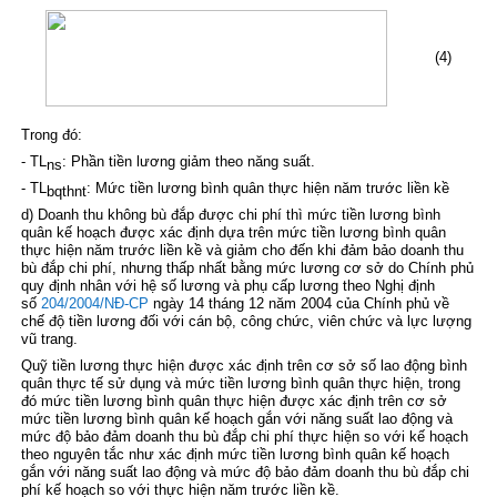
(4)
Trong đó:
- TL
: Phần tiền lương giảm theo năng suất.
ns
- TL
: Mức tiền lương bình quân thực hiện năm trước liền kề
bqthnt
d) Doanh thu không bù đắp được chi phí thì mức tiền lương bình
quân kế hoạch được xác định dựa trên mức tiền lương bình quân
thực hiện năm trước liền kề và giảm cho đến khi đảm bảo doanh thu
bù đắp chi phí, nhưng thấp nhất bằng mức lương cơ sở do Chính phủ
quy định nhân với hệ số lương và phụ cấp lương theo Nghị định
số
204/2004/NĐ-CP
ngày 14 tháng 12 năm 2004 của Chính phủ về
chế độ tiền lương đối với cán bộ, công chức, viên chức và lực lượng
vũ trang.
Quỹ tiền lương thực hiện được xác định trên cơ sở số lao động bình
quân thực tế sử dụng và mức tiền lương bình quân thực hiện, trong
đó mức tiền lương bình quân thực hiện được xác định trên cơ sở
mức tiền lương bình quân kế hoạch gắn với năng suất lao động và
mức độ bảo đảm doanh thu bù đắp chi phí thực hiện so với kế hoạch
theo nguyên tắc như xác định mức tiền lương bình quân kế hoạch
gắn với năng suất lao động và mức độ bảo đảm doanh thu bù đắp chi
phí kế hoạch so với thực hiện năm trước liền kề.