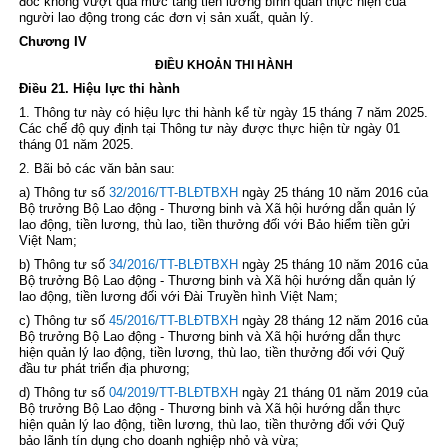
đốc không vượt quá mức tăng tiền lương bình quân thực hiện của
người lao động trong các đơn vị sản xuất, quản lý.
Chương IV
ĐIỀU KHOẢN THI HÀNH
Điều 21. Hiệu lực thi hành
1. Thông tư này có hiệu lực thi hành kể từ ngày 15 tháng 7 năm 2025.
Các chế độ quy định tại Thông tư này được thực hiện từ ngày 01
tháng 01 năm 2025.
2. Bãi bỏ các văn bản sau:
a) Thông tư số
32/2016/TT-BLĐTBXH
ngày 25 tháng 10 năm 2016 của
Bộ trưởng Bộ Lao động - Thương binh và Xã hội hướng dẫn quản lý
lao động, tiền lương, thù lao, tiền thưởng đối với Bảo hiểm tiền gửi
Việt Nam;
b) Thông tư số
34/2016/TT-BLĐTBXH
ngày 25 tháng 10 năm 2016 của
Bộ trưởng Bộ Lao động - Thương binh và Xã hội hướng dẫn quản lý
lao động, tiền lương đối với Đài Truyền hình Việt Nam;
c) Thông tư số
45/2016/TT-BLĐTBXH
ngày 28 tháng 12 năm 2016 của
Bộ trưởng Bộ Lao động - Thương binh và Xã hội hướng dẫn thực
hiện quản lý lao động, tiền lương, thù lao, tiền thưởng đối với Quỹ
đầu tư phát triển địa phương;
d) Thông tư số
04/2019/TT-BLĐTBXH
ngày 21 tháng 01 năm 2019 của
Bộ trưởng Bộ Lao động - Thương binh và Xã hội hướng dẫn thực
hiện quản lý lao động, tiền lương, thù lao, tiền thưởng đối với Quỹ
bảo lãnh tín dụng cho doanh nghiệp nhỏ và vừa;