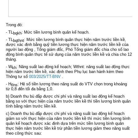
Trong đó:
- TL
: Mức tiền lương bình quân kế hoạch.
bqkh
- TL
: Mức tiền lương bình quân thực hiện năm trước liền kề,
bqthnt
được xác định bằng quỹ tiền lương thực hiện năm trước liền kề của
người lao động , Tổng giám đốc, Phó Tổng giám đốc chia cho số lao
động bình quân thực tế sử dụng của năm trước liền kề và chia cho 12
tháng.
- W
: Năng suất lao động kế hoạch; W
thnt
: năng suất lao động thực
kh
hiện năm trước liền kề, xác định theo Phụ lục ban hành kèm theo
Thông tư số
003/2025/TT-BNV
.
- H
: Hệ số tiền lương theo năng suất do VTV chọn trong khoảng
tlns
từ 0,8 đến tối đa bằng 1,0.
b) Doanh thu bù đắp được chi phí và năng suất lao động kế hoạch
bằng so với thực hiện của năm trước liền kề thì tiền lương bình quân
tính bằng năm trước liền kề.
c) Doanh thu bù đắp được chi phí và năng suất lao động kế hoạch
giảm so với thực hiện của năm trước liền kề thì mức tiền lương bình
quân kế hoạch được xác định dựa trên mức tiền lương bình quân
thực hiện năm trước liền kề trừ phần tiền lương giảm theo năng suất
theo công thức sau: