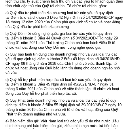
lệch thu chi, tỷ suất chênh lệch thu chi và các yếu tố khách quan theo
tính chất đặc thù của Quỹ tài chính, Tổ chức tài chính, gồm:
a) Quỹ đầu tư phát triển địa phương loại trừ các yếu tố quy định
tại
điểm b, c và d khoản 3 Điều 42 Nghị định số 147/2020/NĐ-CP
ngày
18 tháng 12 năm 2020 của Chính phủ quy định tổ chức và hoạt động
của Quỹ đầu tư phát triển địa phương.
b) Quỹ Đổi mới công nghệ quốc gia loại trừ các yếu tố quy định
tại
điểm b khoản 3 Điều 44 Quyết định số 04/2021/QĐ-TTg
ngày 29
tháng 01 năm 2021 của Thủ tướng Chính phủ ban hành Điều lệ tổ
chức và hoạt động của Quỹ Đổi mới công nghệ quốc gia.
c) Quỹ bảo lãnh tín dụng cho doanh nghiệp nhỏ và vừa loại trừ các
yếu tố quy định tại
điểm b khoản 2 Điều 49 Nghị định số 34/2018/NĐ-
CP
ngày 08 tháng 3 năm 2018 của Chính phủ về việc thành lập, tổ
chức và hoạt động của Quỹ bảo lãnh tín dụng cho doanh nghiệp nhỏ
và vừa.
d) Quỹ hỗ trợ phát triển hợp tác xã loại trừ các yếu tố quy định
tại
điểm b khoản 2 Điều 45 Nghị định số 45/2021/NĐ-CP
ngày 31
tháng 3 năm 2021 của Chính phủ về việc thành lập, tổ chức và hoạt
động của Quỹ hỗ trợ phát triển hợp tác xã.
đ) Quỹ Phát triển doanh nghiệp nhỏ và vừa loại trừ các yếu tố quy
định tại
điểm b khoản 3 Điều 55 Nghị định số 39/2019/NĐ-CP
ngày 10
tháng 5 năm 2019 của Chính phủ về tổ chức và hoạt động của Quỹ
Phát triển doanh nghiệp nhỏ và vừa.
e) Bảo hiểm tiền gửi Việt Nam loại trừ các yếu tố do nhà nước điều
chỉnh khung phí bảo hiểm tiền gửi; điều chỉnh hạn mức trả tiền bảo