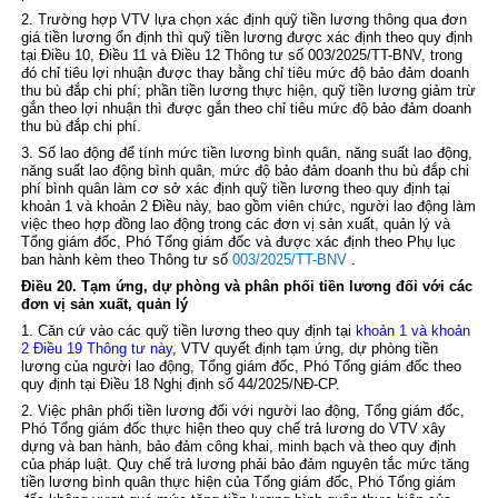
2. Trường hợp VTV lựa chọn xác định quỹ tiền lương thông qua đơn
giá tiền lương ổn định thì quỹ tiền lương được xác định theo quy định
tại
Điều 10, Điều 11 và Điều 12 Thông tư số 003/2025/TT-BNV
, trong
đó chỉ tiêu lợi nhuận được thay bằng chỉ tiêu mức độ bảo đảm doanh
thu bù đắp chi phí; phần tiền lương thực hiện, quỹ tiền lương giảm trừ
gắn theo lợi nhuận thì được gắn theo chỉ tiêu mức độ bảo đảm doanh
thu bù đắp chi phí.
3. Số lao động để tính mức tiền lương bình quân, năng suất lao động,
năng suất lao động bình quân, mức độ bảo đảm doanh thu bù đắp chi
phí bình quân làm cơ sở xác định quỹ tiền lương theo quy định tại
khoản 1 và khoản 2 Điều này, bao gồm viên chức, người lao động làm
việc theo hợp đồng lao động trong các đơn vị sản xuất, quản lý và
Tổng giám đốc, Phó Tổng giám đốc và được xác định theo Phụ lục
ban hành kèm theo Thông tư số
003/2025/TT-BNV
.
Điều 20. Tạm ứng, dự phòng và phân phối tiền lương đối với các
đơn vị sản xuất, quản lý
1. Căn cứ vào các quỹ tiền lương theo quy định tại
khoản 1 và khoản
2 Điều 19 Thông tư này
, VTV quyết định tạm ứng, dự phòng tiền
lương của người lao động, Tổng giám đốc, Phó Tổng giám đốc theo
quy định tại
Điều 18 Nghị định số 44/2025/NĐ-CP
.
2. Việc phân phối tiền lương đối với người lao động, Tổng giám đốc,
Phó Tổng giám đốc thực hiện theo quy chế trả lương do VTV xây
dựng và ban hành, bảo đảm công khai, minh bạch và theo quy định
của pháp luật. Quy chế trả lương phải bảo đảm nguyên tắc mức tăng
tiền lương bình quân thực hiện của Tổng giám đốc, Phó Tổng giám