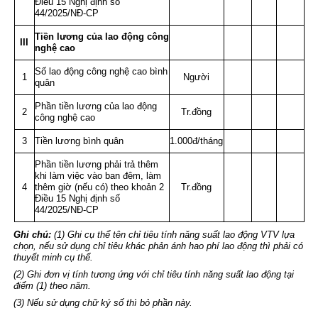
Điều 15 Nghị định số
44/2025/NĐ-CP
Tiền lương của lao động công
III
nghệ cao
Số lao động công nghệ cao bình
1
Người
quân
Phần tiền lương của lao động
2
Tr.đồng
công nghệ cao
3
Tiền lương bình quân
1.000đ/tháng
Phần tiền lương phải trả thêm
khi làm việc vào ban đêm, làm
4
thêm giờ (nếu có) theo
khoản 2
Tr.đồng
Điều 15 Nghị định số
44/2025/NĐ-CP
Ghi chú:
(1) Ghi cụ thể tên chỉ tiêu tính năng suất lao động VTV lựa
chọn, nếu sử dụng chỉ tiêu khác phản ánh hao phí lao động thì phải có
thuyết minh cụ thể.
(2) Ghi đơn vị tính tương ứng với chỉ tiêu tính năng suất lao động tại
điểm (1) theo năm.
(3) Nếu sử dụng chữ ký số thì bỏ phần này.