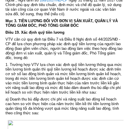
ngoài , Nghị định số
166/2017/NĐ-CP
ngày 31 tháng 12 năm 2017 của
Chính phủ quy định tiêu chuẩn, định mức và chế độ quản lý, sử dụng
tài sản công của cơ quan Việt Nam ở nước ngoài và các văn bản
sửa đổi, bổ sung, thay thế (nếu có).
Mục 3. TIỀN LƯƠNG ĐỐI VỚI ĐƠN VỊ SẢN XUẤT, QUẢN LÝ VÀ
TỔNG GIÁM ĐỐC, PHÓ TỔNG GIÁM ĐỐC
Điều 19. Xác định quỹ tiền lương
VTV căn cứ quy định tại
Điều 7 và Điều 8 Nghị định số 44/2025/NĐ -
CP
để lựa chọn phương pháp xác định quỹ tiền lương của người lao
động (bao gồm viên chức, người lao động làm việc theo hợp đồng lao
động) đơn vị sản xuất, quản lý và Tổng giám đốc, Phó Tổng giám
đốc, trong đó:
1. Trường hợp VTV lựa chọn xác định quỹ tiền lương thông qua mức
tiền lương bình quân thì quỹ tiền lương kế hoạch được xác định trên
cơ sở số lao động bình quân và mức tiền lương bình quân kế hoạch,
trong đó mức tiền lương bình quân kế hoạch được xác định căn cứ
vào mức tiền lương bình quân thực hiện của năm trước liền kề gắn
với năng suất lao động và mức độ bảo đảm doanh thu bù đắp chi phí
kế hoạch so với thực hiện năm trước liền kề như sau:
a) Doanh thu bù đắp được chi phí và năng suất lao động kế hoạch
cao hơn so với thực hiện của năm trước liền kề thì tiền lương bình
quân tăng tối đa không vượt quá mức tăng năng suất lao động, tính
theo công thức sau: