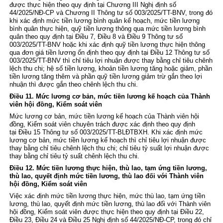
được thực hiện theo quy định tại
Chương III Nghị định số
44/2025/NĐ-CP
và
Chương II Thông tư số 003/2025/TT-BNV
, trong đó
khi xác định mức tiền lương bình quân kế hoạch, mức tiền lương
bình quân thực hiện, quỹ tiền lương thông qua mức tiền lương bình
quân theo quy định tại
Điều 7, Điều 8 và Điều 9 Thông tư số
003/2025/TT-BNV
hoặc khi xác định quỹ tiền lương thực hiện thông
qua đơn giá tiền lương ổn định theo quy định tại
Điều 12 Thông tư số
003/2025/TT-BNV
thì chỉ tiêu lợi nhuận được thay bằng chỉ tiêu chênh
lệch thu chi; hệ số tiền lương, khoản tiền lương tăng hoặc giảm, phần
tiền lương tăng thêm và phần quỹ tiền lương giảm trừ gắn theo lợi
nhuận thì được gắn theo chênh lệch thu chi.
Điều 11. Mức lương cơ bản, mức tiền lương kế hoạch của Thành
viên hội đồng, Kiểm soát viên
Mức lương cơ bản, mức tiền lương kế hoạch của Thành viên hội
đồng, Kiểm soát viên chuyên trách được xác định theo quy định
tại
Điều 15 Thông tư số 003/2025/TT-BLĐTBXH
. Khi xác định mức
lương cơ bản, mức tiền lương kế hoạch thì chỉ tiêu lợi nhuận được
thay bằng chỉ tiêu chênh lệch thu chi; chỉ tiêu tỷ suất lợi nhuận được
thay bằng chỉ tiêu tỷ suất chênh lệch thu chi.
Điều 12. Mức tiền lương thực hiện, thù lao, tạm ứng tiền lương,
thù lao, quyết định mức tiền lương, thù lao đối với Thành viên
hội đồng, Kiểm soát viên
Việc xác định mức tiền lương thực hiện, mức thù lao, tạm ứng tiền
lương, thù lao, quyết định mức tiền lương, thù lao đối với Thành viên
hội đồng, Kiểm soát viên được thực hiện theo quy định tại
Điều 22,
Điều 23
,
Điều 24 và Điều 25 Nghị định số 44/2025/NĐ-CP
, trong đó chỉ