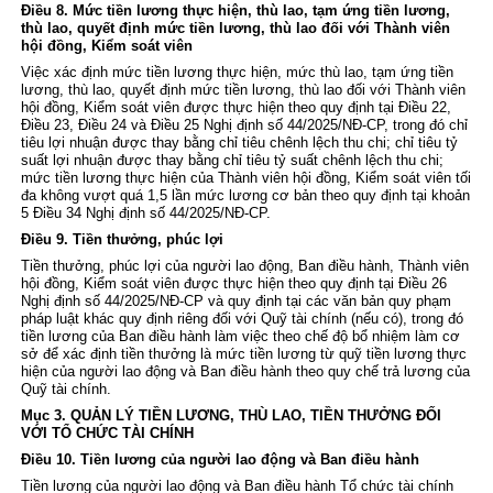
Điều 8. Mức tiền lương thực hiện, thù lao, tạm ứng tiền lương,
thù lao, quyết định mức tiền lương, thù lao đối với Thành viên
hội đồng, Kiểm soát viên
Việc xác định mức tiền lương thực hiện, mức thù lao, tạm ứng tiền
lương, thù lao, quyết định mức tiền lương, thù lao đối với Thành viên
hội đồng, Kiểm soát viên được thực hiện theo quy định tại
Điều 22,
Điều 23
,
Điều 24 và Điều 25 Nghị định số 44/2025/NĐ-CP
, trong đó chỉ
tiêu lợi nhuận được thay bằng chỉ tiêu chênh lệch thu chi; chỉ tiêu tỷ
suất lợi nhuận được thay bằng chỉ tiêu tỷ suất chênh lệch thu chi;
mức tiền lương thực hiện của Thành viên hội đồng, Kiểm soát viên tối
đa không vượt quá 1,5 lần mức lương cơ bản theo quy định tại
khoản
5 Điều 34 Nghị định số 44/2025/NĐ-CP
.
Điều 9. Tiền thưởng, phúc lợi
Tiền thưởng, phúc lợi của người lao động, Ban điều hành, Thành viên
hội đồng, Kiểm soát viên được thực hiện theo quy định tại
Điều 26
Nghị định số 44/2025/NĐ-CP
và quy định tại các văn bản quy phạm
pháp luật khác quy định riêng đối với Quỹ tài chính (nếu có), trong đó
tiền lương của Ban điều hành làm việc theo chế độ bổ nhiệm làm cơ
sở để xác định tiền thưởng là mức tiền lương từ quỹ tiền lương thực
hiện của người lao động và Ban điều hành theo quy chế trả lương của
Quỹ tài chính.
Mục 3. QUẢN LÝ TIỀN LƯƠNG, THÙ LAO, TIỀN THƯỞNG ĐỐI
VỚI TỔ CHỨC TÀI CHÍNH
Điều 10. Tiền lương của người lao động và Ban điều hành
Tiền lương của người lao động và Ban điều hành Tổ chức tài chính