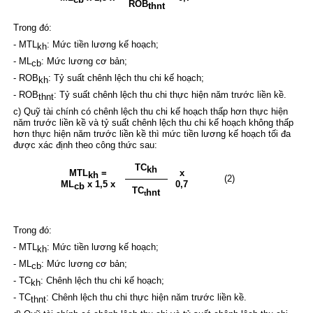
ROB
thnt
Trong đó:
- MTL
: Mức tiền lương kế hoạch;
kh
- ML
: Mức lương cơ bản;
cb
- ROB
: Tỷ suất chênh lệch thu chi kế hoạch;
kh
- ROB
: Tỷ suất chênh lệch thu chi thực hiện năm trước liền kề.
thnt
c) Quỹ tài chính có chênh lệch thu chi kế hoạch thấp hơn thực hiện
năm trước liền kề và tỷ suất chênh lệch thu chi kế hoạch không thấp
hơn thực hiện năm trước liền kề thì mức tiền lương kế hoạch tối đa
được xác định theo công thức sau:
TC
kh
MTL
=
x
kh
(2)
ML
x 1,5 x
0,7
cb
TC
hnt
t
Trong đó:
- MTL
: Mức tiền lương kế hoạch;
kh
- ML
: Mức lương cơ bản;
cb
- TC
: Chênh lệch thu chi kế hoạch;
kh
- TC
: Chênh lệch thu chi thực hiện năm trước liền kề.
thnt