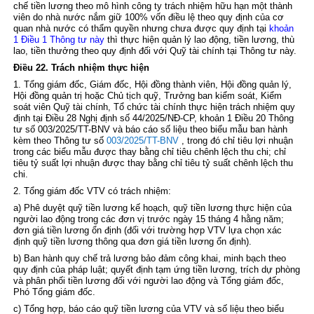
chế tiền lương theo mô hình công ty trách nhiệm hữu hạn một thành
viên do nhà nước nắm giữ 100% vốn điều lệ theo quy định của cơ
quan nhà nước có thẩm quyền nhưng chưa được quy định tại
khoản
1 Điều 1 Thông tư này
thì thực hiện quản lý lao động, tiền lương, thù
lao, tiền thưởng theo quy định đối với Quỹ tài chính tại Thông tư này.
Điều 22. Trách nhiệm thực hiện
1. Tổng giám đốc, Giám đốc, Hội đồng thành viên, Hội đồng quản lý,
Hội đồng quản trị hoặc Chủ tịch quỹ, Trưởng ban kiểm soát, Kiểm
soát viên Quỹ tài chính, Tổ chức tài chính thực hiện trách nhiệm quy
định tại
Điều 28 Nghị định số 44/2025/NĐ-CP
,
khoản 1 Điều 20 Thông
tư số 003/2025/TT-BNV
và báo cáo số liệu theo biểu mẫu ban hành
kèm theo Thông tư số
003/2025/TT-BNV
, trong đó chỉ tiêu lợi nhuận
trong các biểu mẫu được thay bằng chỉ tiêu chênh lệch thu chi; chỉ
tiêu tỷ suất lợi nhuận được thay bằng chỉ tiêu tỷ suất chênh lệch thu
chi.
2. Tổng giám đốc VTV có trách nhiệm:
a) Phê duyệt quỹ tiền lương kế hoạch, quỹ tiền lương thực hiện của
người lao động trong các đơn vị trước ngày 15 tháng 4 hằng năm;
đơn giá tiền lương ổn định (đối với trường hợp VTV lựa chọn xác
định quỹ tiền lương thông qua đơn giá tiền lương ổn định).
b) Ban hành quy chế trả lương bảo đảm công khai, minh bạch theo
quy định của pháp luật; quyết định tạm ứng tiền lương, trích dự phòng
và phân phối tiền lương đối với người lao động và Tổng giám đốc,
Phó Tổng giám đốc.
c) Tổng hợp, báo cáo quỹ tiền lương của VTV và số liệu theo biểu