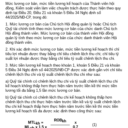
Mức lương cơ bản, mức tiền lương kế hoạch của Thành viên hội
đồng, Kiểm soát viên làm việc chuyên trách được thực hiện theo quy
định tại
Điều 20, Điều 21 và khoản 5 Điều 34 Nghị định số
44/2025/NĐ-CP
, trong đó:
1. Mức lương cơ bản của Chủ tịch Hội đồng quản lý hoặc Chủ tịch
Quỹ tài chính tính theo mức lương cơ bản của chức danh Chủ tịch
Hội đồng thành viên. Mức lương cơ bản của thành viên Hội đồng
quản lý tính theo mức lương cơ bản của chức danh thành viên Hội
đồng thành viên.
2. Khi xác định mức lương cơ bản, mức tiền lương kế hoạch thì chỉ
tiêu lợi nhuận được thay bằng chỉ tiêu chênh lệch thu chi; chỉ tiêu tỷ
suất lợi nhuận được thay bằng chỉ tiêu tỷ suất chênh lệch thu chi.
3. Mức tiền lương kế hoạch theo
khoản 1, khoản 5 Điều 21 và khoản
5 Điều 34 Nghị định số 44/2025/NĐ-CP
được xác định gắn với chỉ tiêu
chênh lệch thu chi và tỷ suất chênh lệch thu chi như sau:
a) Quỹ tài chính có chênh lệch thu chi và tỷ suất chênh lệch thu chi
kế hoạch không thấp hơn thực hiện năm trước liền kề thì mức tiền
lương tối đa bằng 1,5 lần mức lương cơ bản.
b) Quỹ tài chính có chênh lệch thu chi kế hoạch không thấp hơn
chênh lệch thu chi thực hiện năm trước liền kề và tỷ suất chênh lệch
thu chi kế hoạch thấp hơn thực hiện năm trước liền kề thì mức tiền
lương kế hoạch tối đa được xác định theo công thức sau:
ROB
kh
MTL
=
x
kh
(1)
ML
x 1,5 x
0,7
cb