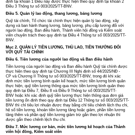
định tại khoản 1 Điều này được thực hiện theo quy định tại
khoản 2
Điều 3 Thông tư số 003/2025/TT-BNV
.
Điều 5. Quản lý lao động, thang lương, bảng lương
Quỹ tài chính, Tổ chức tài chính thực hiện quản lý lao động, xây
dựng và ban hành thang lương, bảng lương, phụ cấp lương đối với
người lao động, Ban điều hành, Thành viên hội đồng và Kiểm soát
viên chuyên trách theo quy định tại
Điều 4 Thông tư số 003/2025/TT-
BNV
.
Mục 2. QUẢN LÝ TIỀN LƯƠNG, THÙ LAO, TIỀN THƯỞNG ĐỐI
VỚI QUỸ TÀI CHÍNH
Điều 6. Tiền lương của người lao động và Ban điều hành
Tiền lương của người lao động và Ban điều hành Quỹ tài chính được
thực hiện theo quy định tại
Chương III Nghị định số 44/2025/NĐ -
CP
và
Chương II Thông tư số 003/2025/TT-BNV
, trong đó khi xác
định mức tiền lương bình quân kế hoạch, mức tiền lương bình quân
thực hiện, quỹ tiền lương thông qua mức tiền lương bình quân theo
quy định tại
Điều 7, Điều 8 và Điều 9 Thông tư số 003/2025/TT-
BNV
hoặc khi xác định quỹ tiền lương thực hiện thông qua đơn giá
tiền lương ổn định theo quy định tại
Điều 12 Thông tư số 003/2025/TT-
BNV
thì chỉ tiêu lợi nhuận được thay bằng chỉ tiêu chênh lệch thu chi,
hệ số tiền lương, khoản tiền lương tăng hoặc giảm, phần tiền lương
tăng thêm và phần quỹ tiền lương giảm trừ gắn theo lợi nhuận thì
được gắn theo chênh lệch thu chi.
Điều 7. Mức lương cơ bản, mức tiền lương kế hoạch của Thành
viên hội đồng, Kiểm soát viên