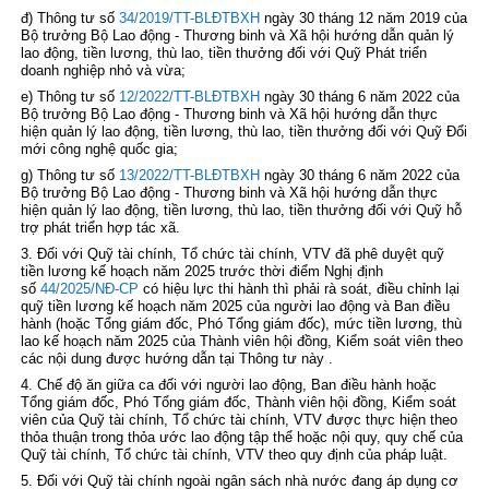
đ) Thông tư số
34/2019/TT-BLĐTBXH
ngày 30 tháng 12 năm 2019 của
Bộ trưởng Bộ Lao động - Thương binh và Xã hội hướng dẫn quản lý
lao động, tiền lương, thù lao, tiền thưởng đối với Quỹ Phát triển
doanh nghiệp nhỏ và vừa;
e) Thông tư số
12/2022/TT-BLĐTBXH
ngày 30 tháng 6 năm 2022 của
Bộ trưởng Bộ Lao động - Thương binh và Xã hội hướng dẫn thực
hiện quản lý lao động, tiền lương, thù lao, tiền thưởng đối với Quỹ Đổi
mới công nghệ quốc gia;
g) Thông tư số
13/2022/TT-BLĐTBXH
ngày 30 tháng 6 năm 2022 của
Bộ trưởng Bộ Lao động - Thương binh và Xã hội hướng dẫn thực
hiện quản lý lao động, tiền lương, thù lao, tiền thưởng đối với Quỹ hỗ
trợ phát triển hợp tác xã.
3. Đối với Quỹ tài chính, Tổ chức tài chính, VTV đã phê duyệt quỹ
tiền lương kế hoạch năm 2025 trước thời điểm Nghị định
số
44/2025/NĐ-CP
có hiệu lực thi hành thì phải rà soát, điều chỉnh lại
quỹ tiền lương kế hoạch năm 2025 của người lao động và Ban điều
hành (hoặc Tổng giám đốc, Phó Tổng giám đốc), mức tiền lương, thù
lao kế hoạch năm 2025 của Thành viên hội đồng, Kiểm soát viên theo
các nội dung được hướng dẫn tại Thông tư này .
4. Chế độ ăn giữa ca đối với người lao động, Ban điều hành hoặc
Tổng giám đốc, Phó Tổng giám đốc, Thành viên hội đồng, Kiểm soát
viên của Quỹ tài chính, Tổ chức tài chính, VTV được thực hiện theo
thỏa thuận trong thỏa ước lao động tập thể hoặc nội quy, quy chế của
Quỹ tài chính, Tổ chức tài chính, VTV theo quy định của pháp luật.
5. Đối với Quỹ tài chính ngoài ngân sách nhà nước đang áp dụng cơ