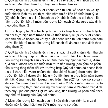
d) Quỹ tài chính có chênh lệch thu chi và tỷ suất chênh lệch thu chi
kế hoạch đều thấp hơn thực hiện năm trước liền kề:
Trường hợp tỷ lệ (%) tỷ suất chênh lệch thu chi kế hoạch so với tỷ
suất chênh lệch thu chi thực hiện năm trước liền kề thấp hơn tỷ lệ
(%) chênh lệch thu chi kế hoạch so với chênh lệch thu chi thực hiện
năm trước liền kề thì mức tiền lương kế hoạch tối đa được xác định
theo công thức (1);
Trường hợp tỷ lệ (%) chênh lệch thu chi kế hoạch so với chênh lệch
thu chi thực hiện năm trước liền kề thấp hơn tỷ lệ (%) tỷ suất chênh
lệch thu chi kế hoạch so với tỷ suất chênh lệch thu chi thực hiện năm
trước liền kề thì mức tiền lương kế hoạch tối đa được xác định theo
công thức (2).
đ) Quỹ tài chính có chênh lệch thu chi hoặc tỷ suất chênh lệch thu chi
kế hoạch không thấp hơn thực hiện năm trước liền kề, nhưng mức
tiền lương kế hoạch sau khi xác định theo quy định tại điểm a, điểm
b, điểm c khoản này mà thấp hơn mức tiền lương (bao gồm cả phần
tiền lương tăng thêm đối với trường hợp Quỹ tài chính có chênh lệch
thu chi thực hiện vượt chênh lệch thu chi kế hoạch) thực hiện năm
trước liền kề thì được tính bằng mức tiền lương thực hiện năm trước
liền kề. Riêng mức tiền lương thực hiện năm 2024 làm cơ sở so sánh
khi xác định mức tiền lương kế hoạch năm 2025 là mức tiền lương từ
quỹ tiền lương thực hiện của người quản lý năm 2024 được xác định
theo quy định của pháp luật về lao động, tiền lương và phân phối theo
quy chế trả lương của Quỹ tài chính.
e) Mức tiền lương kế hoạch sau khi xác định theo điểm b, c và d
khoản này không thấp hơn 80% mức lương cơ bản.