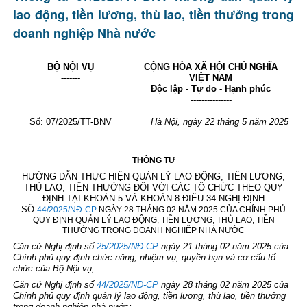
lao động, tiền lương, thù lao, tiền thưởng trong
doanh nghiệp Nhà nước
BỘ NỘI VỤ
CỘNG HÒA XÃ HỘI CHỦ NGHĨA
-------
VIỆT NAM
Độc lập - Tự do - Hạnh phúc
---------------
Số: 07/2025/TT-BNV
Hà Nội, ngày 22 tháng 5 năm 2025
THÔNG TƯ
HƯỚNG DẪN THỰC HIỆN QUẢN LÝ LAO ĐỘNG, TIỀN LƯƠNG,
THÙ LAO, TIỀN THƯỞNG ĐỐI VỚI CÁC TỔ CHỨC THEO QUY
ĐỊNH TẠI KHOẢN 5 VÀ KHOẢN 8 ĐIỀU 34 NGHỊ ĐỊNH
SỐ
44/2025/NĐ-CP
NGÀY 28 THÁNG 02 NĂM 2025 CỦA CHÍNH PHỦ
QUY ĐỊNH QUẢN LÝ LAO ĐỘNG, TIỀN LƯƠNG, THÙ LAO, TIỀN
THƯỞNG TRONG DOANH NGHIỆP NHÀ NƯỚC
Căn cứ Nghị định số
25/2025/NĐ-CP
ngày 21 tháng 02 năm 2025 của
Chính phủ quy định chức năng, nhiệm vụ, quyền hạn và cơ cấu tổ
chức của Bộ Nội vụ;
Căn cứ Nghị định số
44/2025/NĐ-CP
ngày 28 tháng 02 năm 2025 của
Chính phủ quy định quản lý lao động, tiền lương, thù lao, tiền thưởng
trong doanh nghiệp nhà nước;