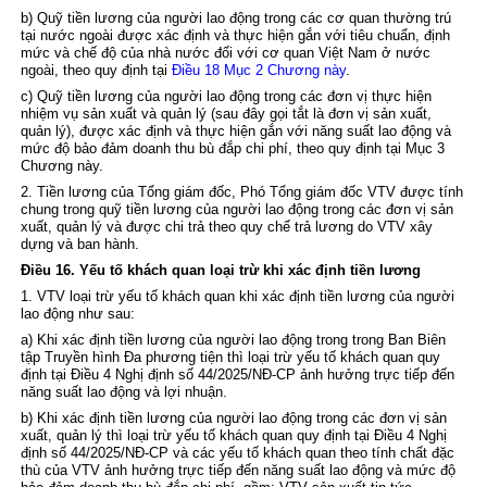
b) Quỹ tiền lương của người lao động trong các cơ quan thường trú
tại nước ngoài được xác định và thực hiện gắn với tiêu chuẩn, định
mức và chế độ của nhà nước đối với cơ quan Việt Nam ở nước
ngoài, theo quy định tại
Điều 18 Mục 2 Chương này
.
c) Quỹ tiền lương của người lao động trong các đơn vị thực hiện
nhiệm vụ sản xuất và quản lý (sau đây gọi tắt là đơn vị sản xuất,
quản lý), được xác định và thực hiện gắn với năng suất lao động và
mức độ bảo đảm doanh thu bù đắp chi phí, theo quy định tại Mục 3
Chương này.
2. Tiền lương của Tổng giám đốc, Phó Tổng giám đốc VTV được tính
chung trong quỹ tiền lương của người lao động trong các đơn vị sản
xuất, quản lý và được chi trả theo quy chế trả lương do VTV xây
dựng và ban hành.
Điều 16. Yếu tố khách quan loại trừ khi xác định tiền lương
1. VTV loại trừ yếu tố khách quan khi xác định tiền lương của người
lao động như sau:
a) Khi xác định tiền lương của người lao động trong trong Ban Biên
tập Truyền hình Đa phương tiện thì loại trừ yếu tố khách quan quy
định tại
Điều 4 Nghị định số 44/2025/NĐ-CP
ảnh hưởng trực tiếp đến
năng suất lao động và lợi nhuận.
b) Khi xác định tiền lương của người lao động trong các đơn vị sản
xuất, quản lý thì loại trừ yếu tố khách quan quy định tại
Điều 4 Nghị
định số 44/2025/NĐ-CP
và các yếu tố khách quan theo tính chất đặc
thù của VTV ảnh hưởng trực tiếp đến năng suất lao động và mức độ