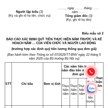
........, ngày ........ tháng .......
Người lập biểu
(3)
năm .......
(Ký và ghi rõ họ tên, chức vụ)
Tổng giám đốc
(3)
(Ký, ghi rõ họ tên)
Biểu mẫu số 2
BÁO CÁO XÁC ĐỊNH QUỸ TIỀN THỰC HIỆN NĂM TRƯỚC VÀ KẾ
HOẠCH NĂM ... CỦA VIÊN CHỨC VÀ NGƯỜI LAO ĐỘNG
(trường hợp xác định quỹ tiền lương thông qua đơn giá)
(Ban hành kèm theo Thông tư số 07/2025/TT-BNV ngày 22 tháng 5
năm 2025 của Bộ trưởng Bộ Nội vụ)
Các năm liền trước
năm đầu tiên áp dụng
đơn giá
Thực
hiện
Bình
STT
Chỉ tiêu
Đơn vị tính
năm
Thực
Thực
Thực
quân
…
hiện
hiện
hiện
các
năm
năm
năm
năm
…
…
…
liền
trước