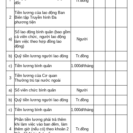
-
Tr.đồng
đốc
Tiền lương của lao động Ban
2
Biên tập Truyền hình Đa
phương tiện
Số lao động bình quân (bao gồm
cả viên chức, người lao động
a)
Người
làm việc theo hợp đồng lao
động)
b)
Quỹ tiền lương người lao động
Tr.đồng
c)
Tiền lương bình quân
1.000đ/tháng
Tiền lương của Cơ quan
3
Thường trú tại nước ngoài
a)
Số viên chức bình quân
Người
b)
Quỹ tiền lương người lao động
Tr.đồng
c)
Tiền lương bình quân
1.000đ/tháng
Phần tiền lương phải trả thêm
khi làm việc vào ban đêm, làm
4
thêm giờ (nếu có) theo
khoản 2
Tr.đồng