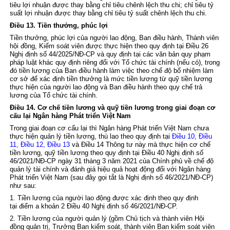
tiêu lợi nhuận được thay bằng chỉ tiêu chênh lệch thu chi; chỉ tiêu tỷ
suất lợi nhuận được thay bằng chỉ tiêu tỷ suất chênh lệch thu chi.
Điều 13. Tiền thưởng, phúc lợi
Tiền thưởng, phúc lợi của người lao động, Ban điều hành, Thành viên
hội đồng, Kiểm soát viên được thực hiện theo quy định tại
Điều 26
Nghị định số 44/2025/NĐ-CP
và quy định tại các văn bản quy phạm
pháp luật khác quy định riêng đối với Tổ chức tài chính (nếu có), trong
đó tiền lương của Ban điều hành làm việc theo chế độ bổ nhiệm làm
cơ sở để xác định tiền thưởng là mức tiền lương từ quỹ tiền lương
thực hiện của người lao động và Ban điều hành theo quy chế trả
lương của Tổ chức tài chính.
Điều 14. Cơ chế tiền lương và quỹ tiền lương trong giai đoạn cơ
cấu lại Ngân hàng Phát triển Việt Nam
Trong giai đoạn cơ cấu lại thì Ngân hàng Phát triển Việt Nam chưa
thực hiện quản lý tiền lương, thù lao theo quy định tại
Điều 10, Điều
11, Điều 12, Điều 13
và Điều 14 Thông tư này mà thực hiện cơ chế
tiền lương, quỹ tiền lương theo quy định tại
Điều 40 Nghị định số
46/2021/NĐ-CP
ngày 31 tháng 3 năm 2021 của Chính phủ về chế độ
quản lý tài chính và đánh giá hiệu quả hoạt động đối với Ngân hàng
Phát triển Việt Nam (sau đây gọi tắt là Nghị định số 46/2021/NĐ-CP)
như sau:
1. Tiền lương của người lao động được xác định theo quy định
tại
điểm a khoản 2 Điều 40 Nghị định số 46/2021/NĐ-CP
.
2. Tiền lương của người quản lý (gồm Chủ tịch và thành viên Hội
đồng quản trị, Trưởng Ban kiểm soát, thành viên Ban kiểm soát viên