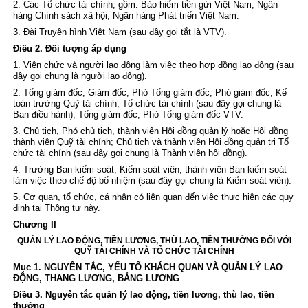
2. Các Tổ chức tài chính, gồm: Bảo hiểm tiền gửi Việt Nam; Ngân
hàng Chính sách xã hội; Ngân hàng Phát triển Việt Nam.
3. Đài Truyền hình Việt Nam (sau đây gọi tắt là VTV).
Điều 2. Đối tượng áp dụng
1. Viên chức và người lao động làm việc theo hợp đồng lao động (sau
đây gọi chung là người lao động).
2. Tổng giám đốc, Giám đốc, Phó Tổng giám đốc, Phó giám đốc, Kế
toán trưởng Quỹ tài chính, Tổ chức tài chính (sau đây gọi chung là
Ban điều hành); Tổng giám đốc, Phó Tổng giám đốc VTV.
3. Chủ tịch, Phó chủ tịch, thành viên Hội đồng quản lý hoặc Hội đồng
thành viên Quỹ tài chính; Chủ tịch và thành viên Hội đồng quản trị Tổ
chức tài chính (sau đây gọi chung là Thành viên hội đồng).
4. Trưởng Ban kiểm soát, Kiểm soát viên, thành viên Ban kiểm soát
làm việc theo chế độ bổ nhiệm (sau đây gọi chung là Kiểm soát viên).
5. Cơ quan, tổ chức, cá nhân có liên quan đến việc thực hiện các quy
định tại Thông tư này.
Chương II
QUẢN LÝ LAO ĐỘNG, TIỀN LƯƠNG, THÙ LAO, TIỀN THƯỞNG ĐỐI VỚI
QUỸ TÀI CHÍNH VÀ TỔ CHỨC TÀI CHÍNH
Mục 1. NGUYÊN TẮC, YẾU TỐ KHÁCH QUAN VÀ QUẢN LÝ LAO
ĐỘNG, THANG LƯƠNG, BẢNG LƯƠNG
Điều 3. Nguyên tắc quản lý lao động, tiền lương, thù lao, tiền
thưởng