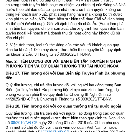
bảo đảm doanh thu bù đắp chi phí, gồm: VTV sản xuất tin tức,
chương trình truyền hình phục vụ nhiệm vụ chính trị của Đảng và Nhà
nước theo chỉ đạo của cơ quan nhà nước có thẩm quyền không có
trong kế hoạch sản xuất, phát sóng hàng năm mà không bố trí được
kinh phí thực hiện; VTV thực hiện sự kiện thể thao Giải vô địch bóng
đá thế giới (World cup), Giải vô địch bóng đá châu Âu (Euro) làm phát
sinh tiền bản quyền, chi phí sản xuất chương trình liên quan đến bản
quyền ngoài kế hoạch mà doanh thu từ hoạt động này không đủ bù
đắp chi phí.
2. Việc tính toán, loại trừ tác động của các yếu tố khách quan quy
định tại khoản 1 Điều này được thực hiện theo nguyên tắc quy định
tại
khoản 2 Điều 3 Thông tư số 003/2025/TT-BNV
.
Mục 2. TIỀN LƯƠNG ĐỐI VỚI BAN BIÊN TẬP TRUYỀN HÌNH ĐA
PHƯƠNG TIỆN VÀ CƠ QUAN THƯỜNG TRÚ TẠI NƯỚC NGOÀI
Điều 17. Tiền lương đối với Ban Biên tập Truyền hình Đa phương
tiện
Quỹ tiền lương, chi trả tiền lương đối với người lao động trong Ban
Biên tập Truyền hình Đa phương tiện được xác định, tạm ứng, dự
phòng và phân phối theo quy định tại
Chương III Nghị định số
44/2025/NĐ -CP
và
Chương II Thông tư số 003/2025/TT-BNV
.
Điều 18. Tiền lương đối với cơ quan thường trú tại nước ngoài
Quỹ tiền lương, chi trả tiền đối với người lao động trong các cơ quan
thường trú tại nước ngoài được thực hiện theo quy định tại Nghị định
số
08/2019/NĐ-CP
ngày 23 tháng 01 năm 2019 của Chính phủ quy
định một số chế độ đối với thành viên cơ quan Việt Nam ở nước