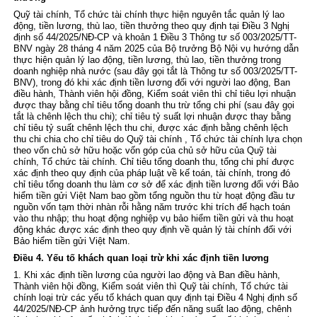
Quỹ tài chính, Tổ chức tài chính thực hiện nguyên tắc quản lý lao
động, tiền lương, thù lao, tiền thưởng theo quy định tại
Điều 3 Nghị
định số 44/2025/NĐ-CP
và
khoản 1 Điều 3 Thông tư số 003/2025/TT-
BNV
ngày 28 tháng 4 năm 2025 của Bộ trưởng Bộ Nội vụ hướng dẫn
thực hiện quản lý lao động, tiền lương, thù lao, tiền thưởng trong
doanh nghiệp nhà nước (sau đây gọi tắt là Thông tư số 003/2025/TT-
BNV), trong đó khi xác định tiền lương đối với người lao động, Ban
điều hành, Thành viên hội đồng, Kiểm soát viên thì chỉ tiêu lợi nhuận
được thay bằng chỉ tiêu tổng doanh thu trừ tổng chi phí (sau đây gọi
tắt là chênh lệch thu chi); chỉ tiêu tỷ suất lợi nhuận được thay bằng
chỉ tiêu tỷ suất chênh lệch thu chi, được xác định bằng chênh lệch
thu chi chia cho chỉ tiêu do Quỹ tài chính , Tổ chức tài chính lựa chọn
theo vốn chủ sở hữu hoặc vốn góp của chủ sở hữu của Quỹ tài
chính, Tổ chức tài chính. Chỉ tiêu tổng doanh thu, tổng chi phí được
xác định theo quy định của pháp luật về kế toán, tài chính, trong đó
chỉ tiêu tổng doanh thu làm cơ sở để xác định tiền lương đối với Bảo
hiểm tiền gửi Việt Nam bao gồm tổng nguồn thu từ hoạt động đầu tư
nguồn vốn tạm thời nhàn rỗi hằng năm trước khi trích để hạch toán
vào thu nhập; thu hoạt động nghiệp vụ bảo hiểm tiền gửi và thu hoạt
động khác được xác định theo quy định về quản lý tài chính đối với
Bảo hiểm tiền gửi Việt Nam.
Điều 4. Yếu tố khách quan loại trừ khi xác định tiền lương
1. Khi xác định tiền lương của người lao động và Ban điều hành,
Thành viên hội đồng, Kiểm soát viên thì Quỹ tài chính, Tổ chức tài
chính loại trừ các yếu tố khách quan quy định tại
Điều 4 Nghị định số
44/2025/NĐ-CP
ảnh hưởng trực tiếp đến năng suất lao động, chênh