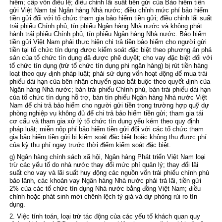
hiểm; cấp vốn điều lệ; điều chỉnh lãi suất tiền gửi của Bảo hiểm tiền
gửi Việt Nam tại Ngân hàng Nhà nước; điều chỉnh mức phí bảo hiểm
tiền gửi đối với tổ chức tham gia bảo hiểm tiền gửi; điều chỉnh lãi suất
trái phiếu Chính phủ, tín phiếu Ngân hàng Nhà nước và không phát
hành trái phiếu Chính phủ, tín phiếu Ngân hàng Nhà nước. Bảo hiểm
tiền gửi Việt Nam phải thực hiện chi trả tiền bảo hiểm cho người gửi
tiền tại tổ chức tín dụng được kiểm soát đặc biệt theo phương án phá
sản của tổ chức tín dụng đã được phê duyệt; cho vay đặc biệt đối với
tổ chức tín dụng (trừ tổ chức tín dụng phi ngân hàng) bị rút tiền hàng
loạt theo quy định pháp luật; phải sử dụng vốn hoạt động để mua trái
phiếu dài hạn của bên nhận chuyển giao bắt buộc theo quyết định của
Ngân hàng Nhà nước; bán trái phiếu Chính phủ, bán trái phiếu dài hạn
của tổ chức tín dụng hỗ trợ, bán tín phiếu Ngân hàng Nhà nước Việt
Nam để chi trả bảo hiểm cho người gửi tiền trong trường hợp quỹ dự
phòng nghiệp vụ không đủ để chi trả bảo hiểm tiền gửi; tham gia tái
cơ cấu và tham gia xử lý tổ chức tín dụng yếu kém theo quy định
pháp luật; miễn nộp phí bảo hiểm tiền gửi đối với các tổ chức tham
gia bảo hiểm tiền gửi bị kiểm soát đặc biệt hoặc không thu được phí
của kỳ thu phí ngay trước thời điểm kiểm soát đặc biệt.
g) Ngân hàng chính sách xã hội, Ngân hàng Phát triển Việt Nam loại
trừ các yếu tố do nhà nước thay đổi mức phí quản lý; thay đổi lãi
suất cho vay và lãi suất huy động các nguồn vốn trái phiếu chính phủ
bảo lãnh, các khoản vay Ngân hàng Nhà nước phải trả lãi, tiền gửi
2% của các tổ chức tín dụng Nhà nước bằng đồng Việt Nam; điều
chỉnh hoặc phát sinh mới chênh lệch tỷ giá và dự phòng rủi ro tín
dụng.
2. Việc tính toán, loại trừ tác động của các yếu tố khách quan quy