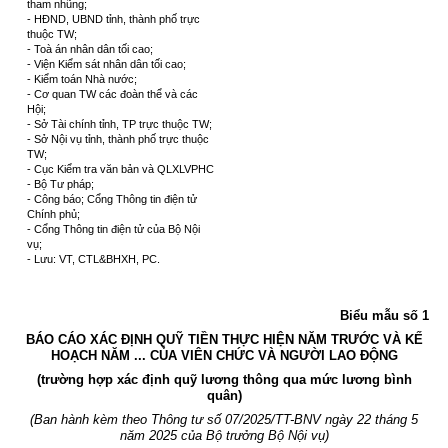
tham nhũng;
- HĐND, UBND tỉnh, thành phố trực
thuộc TW;
- Toà án nhân dân tối cao;
- Viện Kiểm sát nhân dân tối cao;
- Kiểm toán Nhà nước;
- Cơ quan TW các đoàn thể và các
Hội;
- Sở Tài chính tỉnh, TP trực thuộc TW;
- Sở Nội vụ tỉnh, thành phố trực thuộc
TW;
- Cục Kiểm tra văn bản và QLXLVPHC
- Bộ Tư pháp;
- Công báo; Cổng Thông tin điện tử
Chính phủ;
- Cổng Thông tin điện tử của Bộ Nội
vụ;
- Lưu: VT, CTL&BHXH, PC.
Biểu mẫu số 1
BÁO CÁO XÁC ĐỊNH QUỸ TIỀN THỰC HIỆN NĂM TRƯỚC VÀ KẾ
HOẠCH NĂM ... CỦA VIÊN CHỨC VÀ NGƯỜI LAO ĐỘNG
(trường hợp xác định quỹ lương thông qua mức lương bình
quân)
(Ban hành kèm theo Thông tư số 07/2025/TT-BNV ngày 22 tháng 5
năm 2025 của Bộ trưởng Bộ Nội vụ)