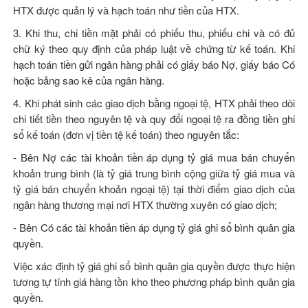
HTX được quản lý và hạch toán như tiền của HTX.
3. Khi thu, chi tiền mặt phải có phiếu thu, phiếu chi và có đủ
chữ ký theo quy định của pháp luật về chứng từ kế toán. Khi
hạch toán tiền gửi ngân hàng phải có giấy báo Nợ, giấy báo Có
hoặc bảng sao kê của ngân hàng.
4. Khi phát sinh các giao dịch bằng ngoại tệ, HTX phải theo dõi
chi tiết tiền theo nguyên tệ và quy đổi ngoại tệ ra đồng tiền ghi
sổ kế toán (đơn vị tiền tệ kế toán) theo nguyên tắc:
- Bên Nợ các tài khoản tiền áp dụng tỷ giá mua bán chuyển
khoản trung bình (là tỷ giá trung bình cộng giữa tỷ giá mua và
tỷ giá bán chuyển khoản ngoại tệ) tại thời điểm giao dịch của
ngân hàng thương mại nơi HTX thường xuyên có giao dịch;
- Bên Có các tài khoản tiền áp dụng tỷ giá ghi sổ bình quân gia
quyền.
Việc xác định tỷ giá ghi sổ bình quân gia quyền được thực hiện
tương tự tính giá hàng tồn kho theo phương pháp bình quân gia
quyền.