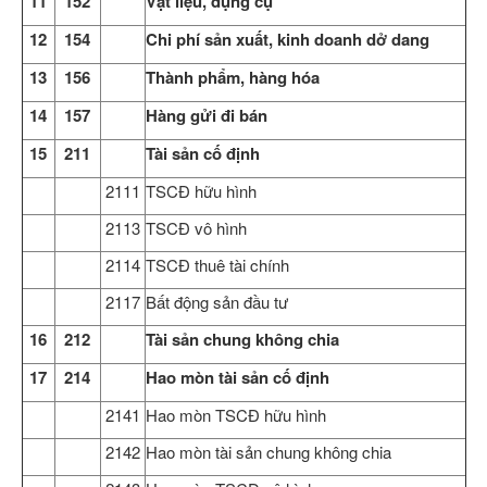
11
152
Vật liệu, dụng cụ
12
154
Chi phí sản xuất, kinh doanh dở dang
13
156
Thành phẩm, hàng hóa
14
157
Hàng gửi đi bán
15
211
Tài sản cố định
2111
TSCĐ hữu hình
2113
TSCĐ vô hình
2114
TSCĐ thuê tài chính
2117
Bất động sản đầu tư
16
212
Tài sản chung không chia
17
214
Hao mòn tài sản cố định
2141
Hao mòn TSCĐ hữu hình
2142
Hao mòn tài sản chung không chia