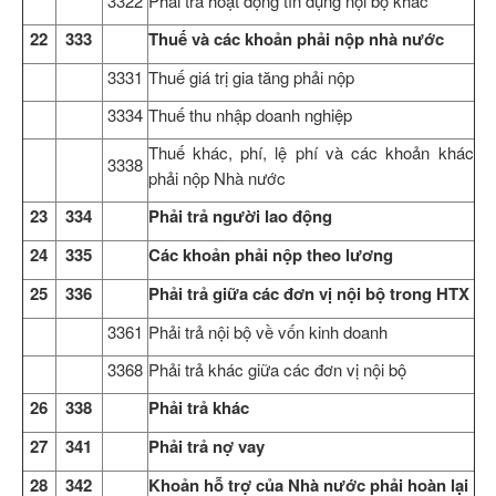
3322
Phải trả hoạt động tín dụng nội bộ khác
22
333
Thuế và các khoản phải nộp nhà nước
3331
Thuế giá trị gia tăng phải nộp
3334
Thuế thu nhập doanh nghiệp
Thuế khác, phí, lệ phí và các khoản khác
3338
phải nộp Nhà nước
23
334
Phải trả người lao động
24
335
Các khoản phải nộp theo lương
25
336
Phải trả giữa các đơn vị nội bộ trong HTX
3361
Phải trả nội bộ về vốn kinh doanh
3368
Phải trả khác giữa các đơn vị nội bộ
26
338
Phải trả khác
27
341
Phải trả nợ vay
28
342
Khoản hỗ trợ của Nhà nước phải hoàn lại