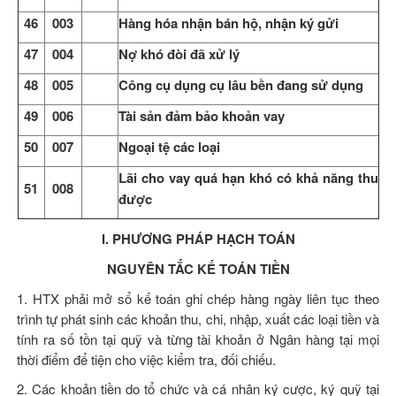
4
6
003
Hàng hóa nhận bán hộ, nhận ký gửi
4
7
004
Nợ khó đòi đã xử lý
4
8
005
Công cụ dụng cụ lâu bền đang sử dụng
49
006
Tài sản đảm bảo khoản vay
5
0
007
Ngoại tệ các loại
Lãi cho vay quá hạn khó có khả năng thu
5
1
008
được
I. PHƯƠNG PHÁP HẠCH TOÁN
NGUYÊN TẮC KẾ TOÁN TIỀN
1. HTX phải mở sổ kế toán ghi chép hàng ngày liên tục theo
trình tự phát sinh các khoản thu, chi, nhập, xuất các loại tiền và
tính ra số tồn tại quỹ và từng tài khoản ở Ngân hàng tại mọi
thời điểm để tiện cho việc kiểm tra, đối chiếu.
2. Các khoản tiền do tổ chức và cá nhân ký cược, ký quỹ tại