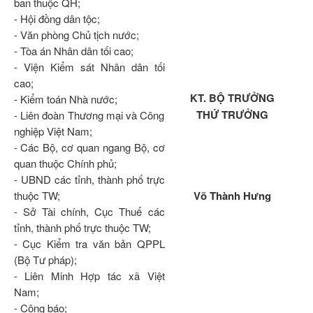
ban thuộc QH;
- Hội đồng dân tộc;
- Văn phòng Chủ tịch nước;
- Tòa án Nhân dân tối cao;
- Viện Kiểm sát Nhân dân tối
cao;
KT. BỘ TRƯỞNG
- Kiểm toán Nhà nước;
THỨ TRƯỞNG
- Liên đoàn Thương mại và Công
nghiệp Việt Nam;
- Các Bộ, cơ quan ngang Bộ, cơ
quan thuộc Chính phủ;
- UBND các tỉnh, thành phố trực
thuộc TW;
Võ
Thành
H
ư
ng
- Sở Tài chính, Cục Thuế các
tỉnh, thành phố trực thuộc TW;
- Cục Kiểm tra văn bản QPPL
(Bộ Tư pháp);
- Liên Minh Hợp tác xã Việt
Nam;
- Công báo;