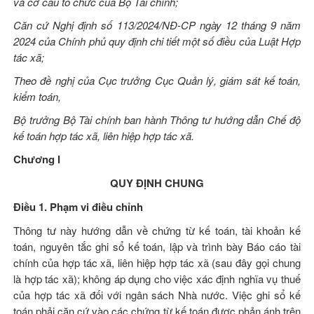
và cơ cấu tổ chức của Bộ Tài chính;
Căn cứ Nghị định số
113/2024/NĐ-CP
ngày 12 tháng 9 năm
2024 của Chính phủ quy định chi tiết một số điều của
Luật Hợp
tác xã
;
Theo đề nghị của Cục trưởng Cục Quản lý, giám sát kế toán,
kiểm toán,
Bộ trưởng Bộ Tài chính ban hành Thông tư hướng dẫn Chế độ
kế toán hợp tác xã, liên hiệp hợp tác xã.
Chương I
QUY ĐỊNH CHUNG
Điều 1. Phạm vi điều chỉnh
Thông tư này hướng dẫn về chứng từ kế toán, tài khoản kế
toán, nguyên tắc ghi sổ kế toán, lập và trình bày Báo cáo tài
chính của hợp tác xã, liên hiệp hợp tác xã (sau đây gọi chung
là hợp tác xã); không áp dụng cho việc xác định nghĩa vụ thuế
của hợp tác xã đối với ngân sách Nhà nước. Việc ghi sổ kế
toán phải căn cứ vào các chứng từ kế toán được phản ánh trên