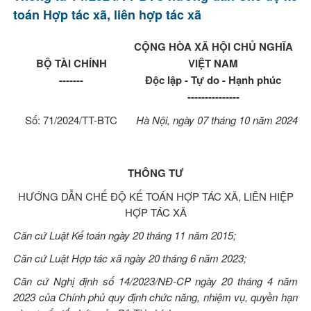
toán Hợp tác xã, liên hợp tác xã
CỘNG HÒA XÃ HỘI CHỦ NGHĨA
BỘ TÀI CHÍNH
VIỆT NAM
-------
Độc lập - Tự do - Hạnh phúc
---------------
Số: 71/2024/TT-BTC
Hà Nội
, ngày
07
tháng
10
năm
2024
THÔNG TƯ
HƯỚNG DẪN CHẾ ĐỘ KẾ TOÁN HỢP TÁC XÃ, LIÊN HIỆP
HỢP TÁC XÃ
Căn cứ
Luật Kế toán
ngày 20 tháng 11 năm 2015;
Căn cứ
Luật Hợp tác xã
ngày 20 tháng 6 năm 2023;
Căn cứ Nghị định số
14/2023/NĐ-CP
ngày 20 tháng 4 năm
2023 của Chính phủ quy định chức năng, nhiệm vụ, quyền hạn