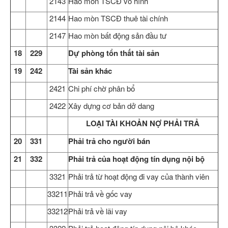
2143
Hao mòn TSCĐ vô hình
2144
Hao mòn TSCĐ thuê tài chính
2147
Hao mòn bất động sản đầu tư
18
229
Dự phòng tổn thất tài sản
19
242
Tài sản khác
2421
Chi phí chờ phân bổ
2422
Xây dựng cơ bản dở dang
LOẠI TÀI KHOẢN NỢ PHẢI TRẢ
20
331
Phải trả cho người bán
21
332
Phải trả của hoạt động tín dụng nội bộ
3321
Phải trả từ hoạt động đi vay của thành viên
33211
Phải trả về gốc vay
33212
Phải trả về lãi vay