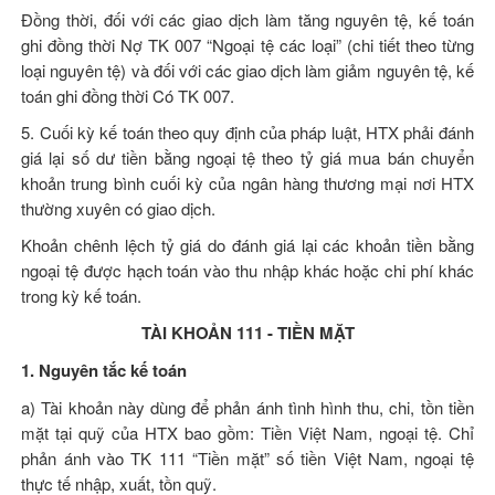
Đồng thời, đối với các giao dịch làm tăng nguyên tệ, kế toán
ghi đồng thời Nợ TK 007 “Ngoại tệ các loại” (chi tiết theo từng
loại nguyên tệ) và đối với các giao dịch làm giảm nguyên tệ, kế
toán ghi đồng thời Có TK 007.
5. Cuối kỳ kế toán theo quy định của pháp luật, HTX phải đánh
giá lại số dư tiền bằng ngoại tệ theo tỷ giá mua bán chuyển
khoản trung bình cuối kỳ của ngân hàng thương mại nơi HTX
thường xuyên có giao dịch.
Khoản chênh lệch tỷ giá do đánh giá lại các khoản tiền bằng
ngoại tệ được hạch toán vào thu nhập khác hoặc chi phí khác
trong kỳ kế toán.
TÀI KHOẢN 111 - TIỀN MẶT
1. Nguyên tắc kế toán
a) Tài khoản này dùng để phản ánh tình hình thu, chi, tồn tiền
mặt tại quỹ của HTX bao gồm: Tiền Việt Nam, ngoại tệ. Chỉ
phản ánh vào TK 111 “Tiền mặt” số tiền Việt Nam, ngoại tệ
thực tế nhập, xuất, tồn quỹ.