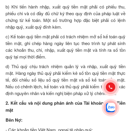
b) Khi tiến hành nhập, xuất quỹ tiền mặt phải có phiếu thu,
phiếu chi và có đầy đủ chữ ký theo quy định của pháp luật về
chứng từ kế toán. Một số trường hợp đặc biệt phải có lệnh
nhập quỹ, xuất quỹ đính kèm.
c) Kế toán quỹ tiền mặt phải có trách nhiệm mở sổ kế toán quỹ
tiền mặt, ghi chép hàng ngày liên tục theo trình tự phát sinh
các khoản thu, chi, nhập, xuất quỹ tiền mặt và tính ra số tồn
quỹ tại mọi thời điểm.
d) Thủ quỹ chịu trách nhiệm quản lý và nhập, xuất quỹ tiền
mặt. Hàng ngày thủ quỹ phải kiểm kê số tồn quỹ tiền mặt thực
tế, đối chiếu số liệu sổ quỹ tiền mặt và sổ kế toán tiền mặt.
Nếu có chênh lệch, kế toán và thủ quỹ phải kiểm tra lại để xác
định nguyên nhân và kiến nghị biện pháp xử lý chênh lệch.
2. Kết cấu và nội dung phản ánh của Tài khoản 111 - Tiền
mặt
Bên Nợ:
- Các khoản tiền Việt Nam, ngoại tệ nhập quỹ;