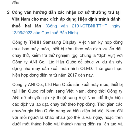
đầu.
Công văn hướng dẫn xác nhận cơ sở thường trú tại
Việt Nam cho mục đích áp dụng Hiệp định tránh đánh
thuế hai lần
(Công văn 2191/CTBNI-TTHT ngày
13/06/2023 của Cục thuế Bắc Ninh)
Công ty TNHH Samsung Display Việt Nam ký hợp đồng
mua bán máy móc, thiết bị kèm theo các dịch vụ lắp đặt,
chạy thử, kiểm tra thử nghiệm (gọi chung là “dịch vụ”) với
Công ty ANI Co., Ltd Hàn Quốc để phục vụ dự án xây
dựng nhà máy sản xuất màn hình OLED. Thời gian thực
hiện hợp đồng diễn ra từ năm 2017 đến nay.
Công ty ANI Co., LTd Hàn Quốc sản xuất máy móc, thiết bị
tại Hàn Quốc rồi bán sang Việt Nam, đồng thời Công ty
ANI cử chuyên gia kỹ thuật sang Việt Nam để thực hiện
các dịch vụ lắp đặt, chạy thử theo hợp đồng. Thời gian các
chuyên gia Hàn Quốc sang và hiện diện tại Việt Nam đối
với mỗi người là khác nhau (có thể là vài ngày, hoặc trên
dưới một tháng hoặc vài tháng) nhưng diễn ra liên tục và