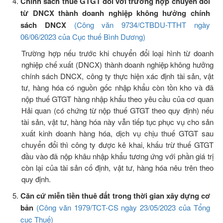
Chính sách thuế GTGT đối với trường hợp chuyển đổi
từ DNCX thành doanh nghiệp không hưởng chính
sách DNCX
(Công văn 9734/CTBDU-TTHT ngày
06/06/2023 của Cục thuế Bình Dương)
Trường hợp nếu trước khi chuyển đổi loại hình từ doanh
nghiệp chế xuất (DNCX) thành doanh nghiệp không hưởng
chính sách DNCX, công ty thực hiện xác định tài sản, vật
tư, hàng hóa có nguồn gốc nhập khẩu còn tồn kho và đã
nộp thuế GTGT hàng nhập khẩu theo yêu cầu của cơ quan
Hải quan (có chứng từ nộp thuế GTGT theo quy định) nếu
tài sản, vật tư, hàng hóa này vẫn tiếp tục phục vụ cho sản
xuất kinh doanh hàng hóa, dịch vụ chịu thuế GTGT sau
chuyển đổi thì công ty được kê khai, khấu trừ thuế GTGT
đầu vào đã nộp khâu nhập khẩu tương ứng với phần giá trị
còn lại của tài sản cố định, vật tư, hàng hóa nêu trên theo
quy định.
Căn cứ miễn
tiền thuê đất trong thời gian xây dựng cơ
bản
(Công văn 1979/TCT-CS ngày 23/05/2023 của Tổng
cục Thuế)