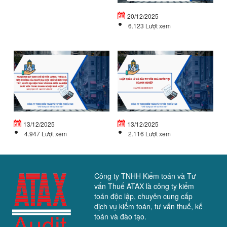
cuối...
ch
20/12/2025
tiế
6.123 Lượt xem
NGHỊ
L
ĐỊNH
Q
QUY
LÝ
ĐỊNH
V
CHẾ
Đ
ĐỘ
T
TIỀN...
VỐ
13/12/2025
13/12/2025
4.947 Lượt xem
2.116 Lượt xem
Công ty TNHH Kiểm toán và Tư
vấn Thuế ATAX là công ty kiểm
toán độc lập, chuyên cung cấp
dịch vụ kiểm toán, tư vấn thuế, kế
toán và đào tạo.