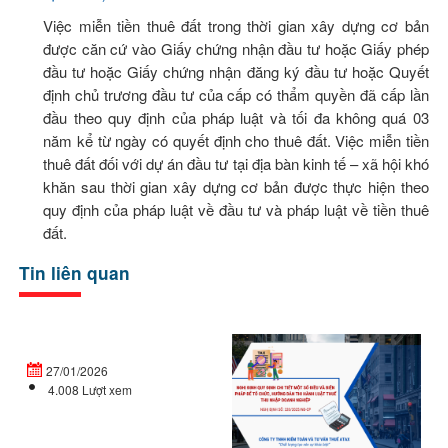
Việc miễn tiền thuê đất trong thời gian xây dựng cơ bản
được căn cứ vào Giấy chứng nhận đầu tư hoặc Giấy phép
đầu tư hoặc Giấy chứng nhận đăng ký đầu tư hoặc Quyết
định chủ trương đầu tư của cấp có thẩm quyền đã cấp lần
đầu theo quy định của pháp luật và tối đa không quá 03
năm kể từ ngày có quyết định cho thuê đất. Việc miễn tiền
thuê đất đối với dự án đầu tư tại địa bàn kinh tế – xã hội khó
khăn sau thời gian xây dựng cơ bản được thực hiện theo
quy định của pháp luật về đầu tư và pháp luật về tiền thuê
đất.
Tin liên quan
Doanh
Ng
nghiệp
đị
27/01/2026
mới
32
4.008 Lượt xem
thành
C
lập
qu
vào
đị