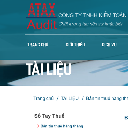
CÔNG TY TNHH KIỂM TOÁN 
Chất lượng tạo nên sự khác biệt
TRANG CHỦ
GIỚI THIỆU
DỊCH VỤ
TÀI LIỆU
Trang chủ
TÀI LIỆU
Bản tin thuế hàng th
Sổ Tay Thuế
B
Bản tin thuế hàng tháng