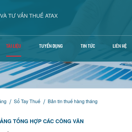
VÀ TƯ VẤN THUẾ ATAX
TÀI LIỆU
TUYỂN DỤNG
TIN TỨC
LIÊN HỆ
áng
Sổ Tay Thuế
Bản tin thuế hàng tháng
ẢNG TỔNG HỢP CÁC CÔNG VĂN