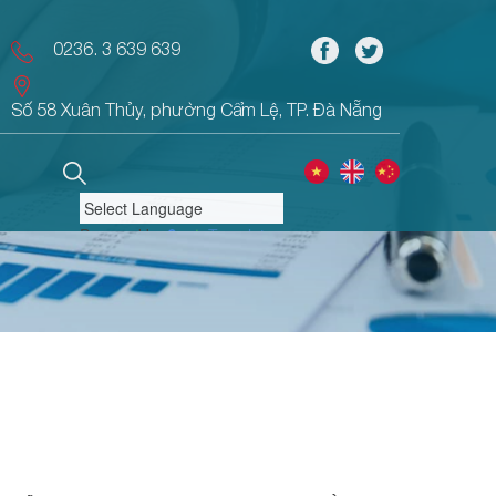
0236. 3 639 639
Số 58 Xuân Thủy, phường Cẩm Lệ, TP. Đà Nẵng
Powered by
Translate