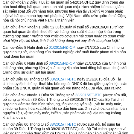
Căn cứ khoản 2 Điều 7 Luật Hải quan số 54/2014/QH12 quy định trong địa
bàn hoạt động hải quan, cơ quan hải quan chịu trách nhiệm kiểm tra, giám
sát, kiểm soát đối với hàng hóa, phương tiện vận tải và xử lý vi phạm pháp
luật về hải quan phù hợp với pháp luật Việt Nam, điều ước quốc tế mà Cộng
hòa xã hội chủ nghĩa Việt Nam là thành viên.
Căn cứ điểm h khoản 1 Điều 52 Luật Quản lý thuế số 78/2019/QH13 thì cơ
quan hải quan ấn định thuế đối với hàng hóa xuất khẩu, nhập khẩu trong
trường hợp sau: “
Trường hợp khác do cơ quan hải quan hoặc cơ quan khác
phát hiện việc kê khai, tính thuế không đúng với quy định của pháp luật
.”
Căn cứ Điều 8 Nghị định số
01/2015/NĐ-CP
ngày 2/1/2015 của Chính phủ
quy định trụ sở, kho hàng của doanh nghiệp chế xuất thuộc phạm vi địa bàn
hoạt động hải quan.
Căn cứ Điều 6 Nghị định số
08/2015/NĐ-CP
ngày 21/1/2015 của Chính phủ
thì hàng hóa, phương tiện vận tải trong địa bàn hoạt động hải quan thuộc đối
tượng chịu sự giám sát hải quan.
Căn cứ Điều 80 Thông tư số
38/2015/TT-BTC
ngày 25/3/2015 của Bộ Tài
chính quy định thủ tục thuê kho bên ngoài DNCX để lưu giữ nguyên liệu, sản
phẩm của DNCX, quản lý hải quan đối với hàng h
óa
đưa vào, đưa ra kho.
Căn cứ điểm c khoản 1 Điều 59 Thông tư số
38/2015/TT-BTC
(được sửa đổi,
bổ sung tại khoản 39 Điều 1 Thông tư số 39/2018/TT-BTC) của Bộ Tài chính
quy định kiểm tra tình hình sử dụng, tồn kho nguyên liệu, vật tư, máy móc,
thiết bị và hàng hóa xuất khẩu khi có dấu hiệu xác định tổ chức, cá nhân bán
nguyên liệu, vật tư, máy móc, thiết bị, sản phẩm vào nội địa nhưng không
khai hải quan.
Căn cứ Điều 60 Thông tư số
38/2015/TT-BTC
(được sửa đổi, bổ sung tại
khoản 39 Điều 1 Thông tư số 39/2018/TT-BTC) của Bộ Tài chính quy định về
việc doanh nghiệp (bao gồm cả DNCX) lập và nộp báo cáo quyết toán về tình