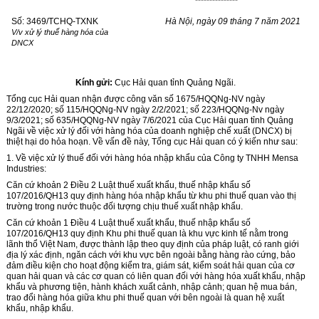
Số: 3469/TCHQ-TXNK
Hà Nội, ngày 09 tháng 7 năm 2021
V/v xử lý thuế hàng hóa của
DNCX
Kính gửi:
Cục Hải quan tỉnh Quảng Ngãi.
Tổng cục Hải quan nhận được công văn số 1675/HQQNg-NV ngày
22/12/2020; số 115/HQQNg-NV ngày 2/2/2021; số 223/HQQNg-N
v
ngày
9/3/2021; số 635/HQQNg-NV ngày 7/6/2021 của Cục Hải quan tỉnh Quảng
Ngãi về việc xử lý đối với hàng hóa của doanh nghiệp chế xuất (DNCX) bị
thiệt hại do hỏa hoạn. Về vấn đề này, Tống cục Hải quan có ý kiến như sau:
1. Về việc xử lý thuế đối với hàng hóa nhập khẩu của Công ty TNHH Mensa
Industries:
Căn cứ khoản 2 Điều 2 Luật thuế xuất khẩu, thuế nhập khẩu số
107/2016/QH13 quy định hàng hóa nhập khẩu từ khu phi thuế quan vào thị
trường trong nước thuộc đối tượng chịu thuế xuất nhập khẩu.
Căn cứ khoản 1 Điều 4 Luật thuế xuất khẩu, thuế nhập khẩu số
107/2016/QH13 quy định Khu phi thuế quan là khu vực kinh tế nằm trong
lãnh thổ Việt Nam, được thành lập theo quy định của pháp luật, có ranh giới
địa lý xác định, ngăn cách với khu vực bên ngoài bằng hàng rào cứng, bảo
đảm điều kiện cho hoạt động kiểm tra, giám sát, kiểm soát hải quan của cơ
quan hải quan và các cơ quan có liên quan đối với hàng hóa xuất khẩu, nhập
khẩu và phương tiện, hành khách xuất cảnh, nhập cảnh; quan hệ mua bán,
trao đổi hàng hóa giữa khu phi thuế quan với bên ngoài là quan hệ xuất
khẩu, nhập khẩu.