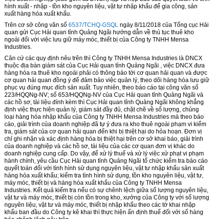
hình xuất - nhập - tồn kho nguyên liệu, vật tư nhập khẩu để gia công, sản
xuất hàng h
óa
xuất khẩu.
Trên cơ sở công văn số
6537/TCHQ-GSQL
ngày 8/11/2018 của Tổng cục Hải
quan gửi Cục Hải q
u
an tỉnh Quảng Ngãi hướng dẫn về thủ tục thuê kho
ngoài đối với việc lưu giữ máy móc, thiết bị của Công ty TNHH Mensa
Industries.
Căn cứ các quy định nêu trên thì Công ty TNHH Mensa Industries là DNCX
thuộc địa bàn giám sát của Cục Hải quan tỉnh Quảng Ngãi , việc DNCX đưa
hàng hóa ra thuê kho ngoài phải có thông báo tới cơ quan hải quan và được
cơ quan hải quan đồng ý để đảm bảo việc quản lý, theo dõi hàng hóa lưu giữ
phục vụ đúng mục đích sản xuất. Tuy nhiên, theo báo cáo tại công văn số
223/HQQNg-NV; số 653/HQQNg-NV của Cục Hải quan tỉnh Quảng Ngãi và
các hồ sơ, tài liệu đính kèm thì Cục Hải quan tỉnh Quảng Ngãi không khẳng
định việc thực hiện quản lý, giám sát đầy đủ, chặt chẽ về số lượng, chủng
loại hàng hóa nhập khẩu của Công ty TNHH Mensa Industries mà theo báo
cáo, giải trình của doanh nghiệp đã tự ý đưa ra kho thuê ngoài phạm vi kiểm
tra, giám sát của cơ quan hải quan đến khi bị thiệt hại do hỏa hoạn. Đơn vị
chỉ ghi nhận và xác định hàng hóa bị thiệt hại trên cơ sở khai báo, giải trình
của doanh nghiệp và các hồ sơ, tài liệu của các cơ quan đơn vị khác do
doanh nghiệp cung cấp. Do vậy, để xử lý thuế và xử lý việc xử phạt vi phạm
hành chính, yêu cầu Cục Hải quan tỉnh Quảng Ngãi tổ chức kiểm tra báo cáo
quyết toán đối với tình hình sử dụng nguyên liệu, vật tư nhập kh
ẩ
u sản xuất
hàng hóa xuất khẩu; kiểm tra tình hình sử dụng, tồn kho nguyên liệu, vật tư,
máy móc, thiết bị và hàng h
óa
xuất khẩu của Công ty TNHH Mensa
Industries. Kết quả kiểm tra nếu có sự chênh lệch giữa số lượng nguyên liệu,
vật tư và máy móc, thiết bị còn t
ồ
n trong kho, xưởng của Công ty với số lượng
nguyên liệu, vật tư và máy móc, thiết bị nhập khẩu theo các tờ khai nhập
khẩu ban đầu do Công ty kê khai thì thực hiện ấn định thuế đối với số hàng