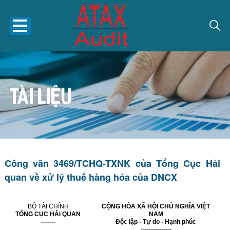
TÀI LIỆU
Công văn 3469/TCHQ-TXNK của Tổng Cục Hải
quan về xử lý thuế hàng hóa của DNCX
BỘ TÀI CHÍNH
CỘNG HÒA XÃ HỘI CHỦ NGHĨA VIỆT
TỔNG CỤC HẢI QUAN
NAM
-------
Độc lập - Tự do - Hạnh phúc
---------------