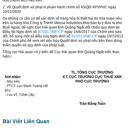
hóa chênh lệch nêu trên.
2. Về Quyết định xử phạt vi phạm hành chính số 45/QĐ-XPVPHC ngày
20/11/2020:
Do không có căn cứ để xác định số hàng hóa bị thiệt hại do hỏa hoạn nêu
trên là hàng hóa Công ty TNHH Mensa Industries khai báo tự ý đưa ra kho
thuê ngoài, đề nghị Cục Hải quan tỉnh Quảng Ngãi đối chiếu quy định tại
Điều 6b Nghị định số
97/2017/NĐ-CP
ngày 18/8/2017 của Chính phủ sửa
đổi, bổ sung một số điều của Nghị định số
81/2013/NĐ-CP
ngày 19/7/2013
của Chính phủ để xem xét việc hủy Quyết định xử phạt nêu trên theo đúng
thẩm quyền và quy định của pháp luật.
Tổng cục Hải quan có ý kiến để Cục Hải quan tỉnh Quảng Ngãi biết, thực
hiện./.
TL. TỔNG CỤC TRƯỞNG
Nơi nhận:
KT. CỤC TRƯỞNG CỤC THUẾ XNK
PHÓ CỤC TRƯỞNG
- Như trên;
- PTCT. Lưu Mạnh Tưởng (để
b/c);
- Lưu VT, TXNK (3b).
Trần Bằng Toàn
Bài Viết Liên Quan