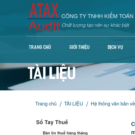
CÔNG TY TNHH KIỂM TOÁN 
Chất lượng tạo nên sự khác biệt
TRANG CHỦ
GIỚI THIỆU
DỊCH VỤ
TÀI LIỆU
Trang chủ
TÀI LIỆU
Hệ thống văn bản v
Sổ Tay Thuế
C
m
Bản tin thuế hàng tháng