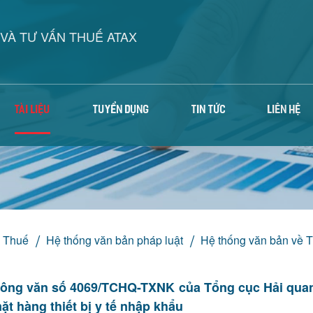
VÀ TƯ VẤN THUẾ ATAX
TÀI LIỆU
TUYỂN DỤNG
TIN TỨC
LIÊN HỆ
ề Thuế
Hệ thống văn bản pháp luật
Hệ thống văn bản về 
ông văn số 4069/TCHQ-TXNK của Tổng cục Hải quan
ặt hàng thiết bị y tế nhập khẩu