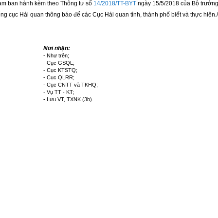
m ban hành kèm theo Thông tư số
14/2018/TT-BYT
ngày 15/5/2018 của Bộ trưởng 
ng cục Hải quan thông báo để các Cục Hải quan tỉnh, thành phố biết và thực hiện.
Nơi nhận:
- Như tr
ê
n;
- Cục GSQL;
- Cục KTST
Q
;
- Cục QLRR;
- Cục CNTT và TKHQ;
- Vụ TT - KT;
- Lưu VT, TXNK (3
b).