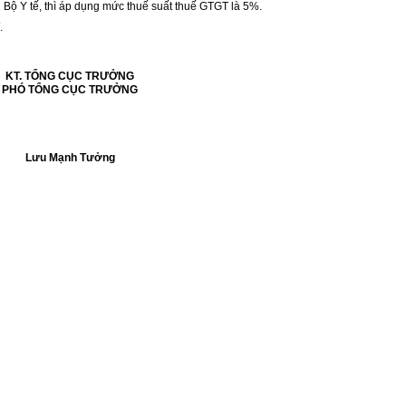
Bộ Y tế, thì áp dụng mức thuế suất thuế GTGT là 5%.
/
.
KT. TỔNG CỤC TRƯỞNG
PHÓ TỔNG CỤC TRƯỞNG
Lưu Mạnh Tưởng