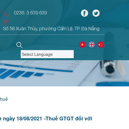
0236. 3 639 639
Số 58 Xuân Thủy, phường Cẩm Lệ, TP. Đà Nẵng
Powered by
Translate
Thuế
 ngày 18/08/2021 -Thuế GTGT đối với