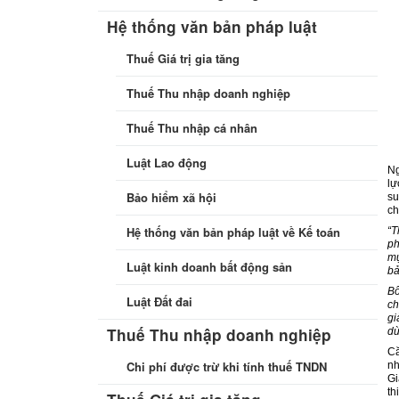
Hệ thống văn bản pháp luật
Thuế Giá trị gia tăng
Thuế Thu nhập doanh nghiệp
Thuế Thu nhập cá nhân
Luật Lao động
Ng
lự
Bảo hiểm xã hội
su
ch
Hệ thống văn bản pháp luật về Kế toán
“T
ph
mụ
Luật kinh doanh bất động sản
bả
Bô
Luật Đất đai
ch
gi
Thuế Thu nhập doanh nghiệp
dù
Că
Chi phí được trừ khi tính thuế TNDN
nh
Gi
th