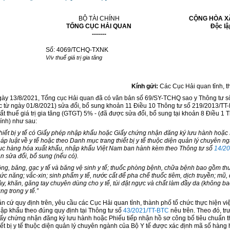
BỘ TÀI CHÍNH
CỘNG HÒA XÃ
TỔNG CỤC HẢI QUAN
Độc lậ
-------
Số:
4069
/TCHQ-TXNK
V/v thuế giá trị gia tăng
Kính gửi:
Các Cục Hải quan tỉnh, t
ày 13/8/2021, Tổng cục Hải quan đã có văn bản số 69/SY-TCHQ sao y Thông tư 
c từ ngày 01/8/2021) sửa đổi, bổ sung
khoản 11 Điều 10 Thông tư số 219/2013/TT
ất thuế giá trị gia tăng (GTGT) 5% - (đã được sửa đổi, bổ sung tại
khoản 8 Điều 1 
ính) như sau:
hiết bị y tế có Giấy phép nhập kh
ẩ
u hoặc Giấy chứng nhận đăng ký lưu hành hoặc P
áp luật về y t
ế
hoặc theo Danh mục trang thiết bị y tế thuộc diện quản lý chuyên n
c hàng hóa xuất khẩu, nhập kh
ẩ
u Việt Nam ban hành kèm theo Thông tư số
14/2
n sửa đổi, bổ sung (nếu có).
ng, băng, gạc y tế và băng vệ sinh y tế; thuốc phòng bệnh, chữa bệnh bao gồm th
ức năng; vắc-xin; sinh ph
ẩ
m y tế, nước cất để pha chế thuốc tiêm, dịch truyền; mũ
ày, khăn, găng tay chuyên dùng cho y t
ế
, túi đặt ngực và chất làm đầy da (không 
ng trong y tế.”
n cứ quy định trên, yêu cầu các Cục Hải quan tỉnh, thành phố tổ chức thực hiện v
ập khẩu theo đúng quy định tại Thông tư số
43/2021/TT-BTC
nêu trên. Theo đó, t
ấy chứng nhận đăng ký lưu hành hoặc Phiếu tiếp nhận hồ sơ công bố tiêu chuẩn t
iết bị y tế thuộc diện quản lý chuyên ngành của Bộ Y tế được xác định mã số hàn