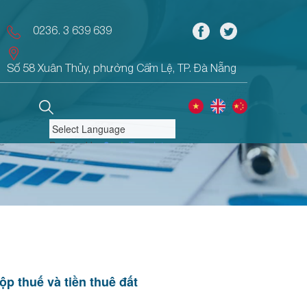
0236. 3 639 639
Số 58 Xuân Thủy, phường Cẩm Lệ, TP. Đà Nẵng
Powered by
Translate
ộp thuế và tiền thuê đất