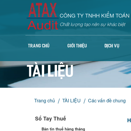
CÔNG TY TNHH KIỂM TOÁN 
Chất lượng tạo nên sự khác biệt
TRANG CHỦ
GIỚI THIỆU
DỊCH VỤ
TÀI LIỆU
Trang chủ
TÀI LIỆU
Các vấn đề chung
Sổ Tay Thuế
H
Bản tin thuế hàng tháng