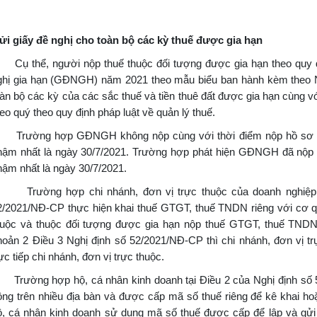
ửi giấy đề nghị cho toàn bộ các kỳ thuế được gia hạn
ụ thể, người nộp thuế thuộc đối tượng được gia hạn theo quy đị
ghị gia hạn (GĐNGH) năm 2021 theo mẫu biểu ban hành kèm theo Ng
oàn bộ các kỳ của các sắc thuế và tiền thuê đất được gia hạn cùng vớ
heo quý theo quy định pháp luật về quản lý thuế.
rường hợp GĐNGH không nộp cùng với thời điểm nộp hồ sơ khai 
hậm nhất là ngày 30/7/2021. Trường hợp phát hiện GĐNGH đã nộp 
hậm nhất là ngày 30/7/2021.
rường hợp chi nhánh, đơn vị trực thuộc của doanh nghiệp, tổ
2/2021/NĐ-CP thực hiện khai thuế GTGT, thuế TNDN riêng với cơ qua
huộc và thuộc đối tượng được gia hạn nộp thuế GTGT, thuế TNDN 
hoản 2 Điều 3 Nghị định số 52/2021/NĐ-CP thì chi nhánh, đơn vị 
ực tiếp chi nhánh, đơn vị trực thuộc.
rường hợp hộ, cá nhân kinh doanh tại Điều 2 của Nghị định số 5
ộng trên nhiều địa bàn và được cấp mã số thuế riêng để kê khai ho
ộ, cá nhân kinh doanh sử dụng mã số thuế được cấp để lập và gửi