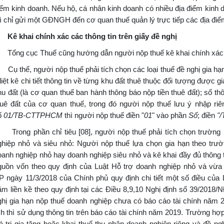
iểm kinh doanh. Nếu hộ, cá nhân kinh doanh có nhiều địa điểm kinh 
hì chỉ gửi một GĐNGH đến cơ quan thuế quản lý trực tiếp các địa điể
ê khai chính xác các thông tin trên giấy đề nghị
ổng cục Thuế cũng hướng dẫn người nộp thuế kê khai chính xác 
ụ thể, người nộp thuế phải tích chọn các loại thuế đề nghị gia hạn 
liệt kê chi tiết thông tin về từng khu đất thuê thuộc đối tượng được 
hu đất (là cơ quan thuế ban hành thông báo nộp tiền thuê đất); số thô
huê đất của cơ quan thuế, trong đó người nộp thuế lưu ý nhập ri
ố
01/TB-CTTPHCM
thì người nộp thuế điền "
01
" vào phần
Số
; điền
"
rong phần chỉ tiêu [08], người nộp thuế phải tích chọn trường 
ghiệp nhỏ và siêu nhỏ: Người nộp thuế lựa chọn gia hạn theo trư
oanh nghiệp nhỏ hay doanh nghiệp siêu nhỏ và kê khai đầy đủ thông ti
guồn vốn theo quy định của Luật Hỗ trợ doanh nghiệp nhỏ và vừa
P ngày 11/3/2018 của Chính phủ quy định chi tiết một số điều của 
ăm liền kề theo quy định tại các Điều 8,9,10 Nghị định số 39/2018/
ghị gia hạn nộp thuế doanh nghiệp chưa có báo cáo tài chính năm
ịch thì sử dụng thông tin trên báo cáo tài chính năm 2019. Trường hợp
iá trị gia tăng hoặc khai thuế thu nhập doanh nghiệp riêng và đề n