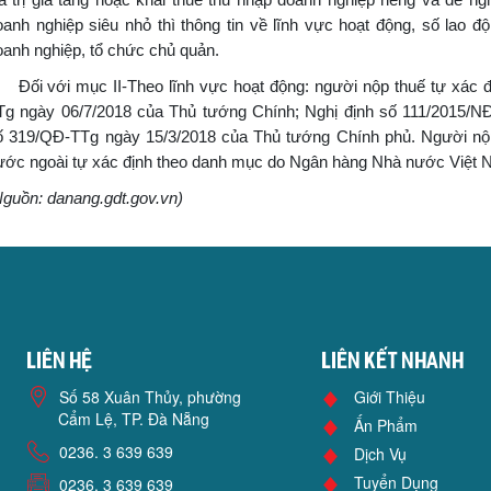
oanh nghiệp siêu nhỏ thì thông tin về lĩnh vực hoạt động, số lao đ
oanh nghiệp, tổ chức chủ quản.
ối với mục II-Theo lĩnh vực hoạt động: người nộp thuế tự xác đị
Tg ngày 06/7/2018 của Thủ tướng Chính; Nghị định số 111/2015/N
ố 319/QĐ-TTg ngày 15/3/2018 của Thủ tướng Chính phủ. Người nộp 
ước ngoài tự xác định theo danh mục do Ngân hàng Nhà nước Việt N
Nguồn: danang.gdt.gov.vn)
Liên hệ
Liên kết nhanh
Số 58 Xuân Thủy, phường
Giới Thiệu
Cẩm Lệ, TP. Đà Nẵng
Ấn Phẩm
0236. 3 639 639
Dịch Vụ
Tuyển Dụng
0236. 3 639 639