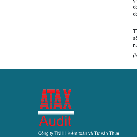
d
d
Đ
T
s
n
(
Công ty TNHH Kiểm toán và Tư vấn Thuế