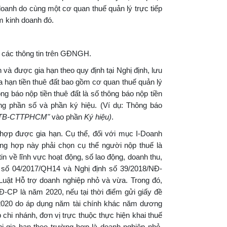
doanh do cùng một cơ quan thuế quản lý trực tiếp
m kinh doanh đó.
các thông tin trên GĐNGH.
và được gia hạn theo quy định tại Nghị định, lưu
gia hạn tiền thuê đất bao gồm cơ quan thuế quản lý
ng báo nộp tiền thuê đất là số thông báo nộp tiền
êng phần số và phần ký hiệu. (Ví dụ: Thông báo
/TB-CTTPHCM"
vào phần
Ký hiệu)
.
hợp được gia hạn. Cụ thể, đối với mục I-Doanh
ờng hợp này phải chọn cụ thể người nộp thuế là
n về lĩnh vực hoạt động, số lao động, doanh thu,
 số 04/2017/QH14 và Nghị định số 39/2018/NĐ-
Luật Hỗ trợ doanh nghiệp nhỏ và vừa. Trong đó,
NĐ-CP là năm 2020, nếu tại thời điểm gửi giấy đề
 2020 do áp dụng năm tài chính khác năm dương
 chi nhánh, đơn vị trực thuộc thực hiện khai thuế
ghị gia hạn theo trường hợp là doanh nghiệp nhỏ,