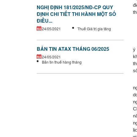
đ
NGHỊ ĐỊNH 181/2025/NĐ-CP QUY
t
ĐỊNH CHI TIẾT THI HÀNH MỘT SỐ
ĐIỀU...
K
24/05/2021
Thuế Giá trị gia tăng
T
C
BẢN TIN ATAX THÁNG 06/2025
ý 
k
24/05/2021
Bản tin thuế hàng tháng
t
s
T
n
d
n
C
n
n
l
g