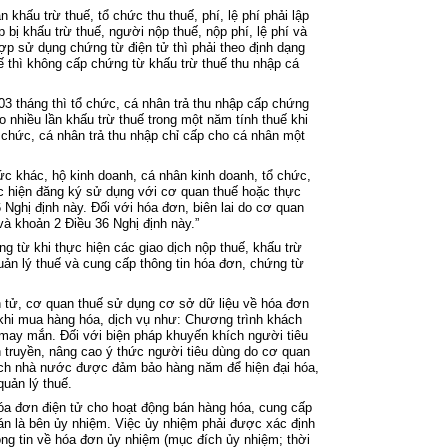
ân kh
ấu trừ thuế, tổ chức thu thuế, ph
í, l
ệ ph
í ph
ải lập
p bị khấu trừ thuế, người nộp thuế, nộp ph
í, l
ệ ph
í và
ợp sử dụng chứng từ điện tử th
ì ph
ải theo định dạng
ế th
ì không c
ấp chứng từ khấu trừ thuế thu nhập c
á
03 th
áng thì t
ổ chức, c
á nhân tr
ả thu nhập cấp chứng
o nhiều lần khấu trừ thuế trong một năm t
ính thu
ế khi
 chức, c
á nhân tr
ả thu nhập chỉ cấp cho c
á nhân m
ột
hức kh
ác, h
ộ kinh doanh, c
á nhân kinh doanh, t
ổ chức,
c hiện đăng k
ý s
ử dụng với cơ quan thuế hoặc thực
 Nghị định
này
. Đ
ối với h
óa đơn, biên lai do cơ quan
và khoản 2 Điều 36 Nghị định
này.”
ng từ khi thực hiện c
ác giao d
ịch nộp thuế, khấu trừ
u
ản l
ý thu
ế v
à cung c
ấp th
ông tin hóa đơn, ch
ứng từ
 tử, cơ quan thuế sử dụng cơ sở dữ liệu về h
óa đơn
khi mua hàng hóa, d
ịch vụ như: Chương tr
ình khách
 may m
ắn. Đối với biện ph
áp khuy
ến kh
ích ngư
ời ti
êu
 truy
ền, n
âng cao ý th
ức người ti
êu dùng do cơ quan
ch nhà nư
ớc được đảm bảo h
àng năm đ
ể hiện đại h
óa,
uản l
ý thu
ế.
óa đơn đi
ện tử cho hoạt động b
án hàng hóa, cung c
ấp
án là bên
ủy nhiệm. Việc ủy nhiệm phải được x
ác đ
ịnh
ng tin v
ề h
óa đơn
ủy nhiệm (mục đ
ích
ủy nhiệm; thời