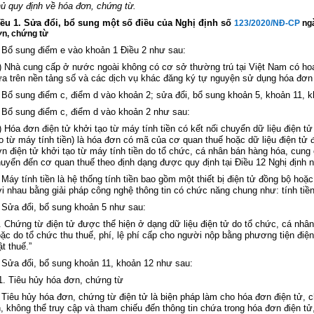
ủ quy định về hóa đơn, chứng từ.
iều 1. Sửa đổi, bổ sung một số điều của Nghị định số
123/2020/NĐ-CP
ngà
n, chứng từ
 Bổ sung điểm e vào
khoản 1 Điều 2
như sau:
) Nhà cung c
ấp ở nước ngo
ài không có cơ s
ở thường tr
ú t
ại Việt Nam c
ó ho
a tr
ên n
ền tảng số v
à các d
ịch vụ kh
ác đăng ký t
ự nguyện sử dụng h
óa đơn 
 B
ổ sung điểm c, điểm d v
ào
khoản 2
; sửa đổi, bổ sung
khoản 5, khoản 11, 
 Bổ sung điểm c, điểm d vào
khoản 2
như sau:
) Hóa đơn đi
ện tử khởi tạo từ m
áy tính ti
ền c
ó k
ết nối chuyển dữ liệu điện t
o từ m
áy tính ti
ền) l
à hóa đơn có mã c
ủa cơ quan thuế hoặc dữ liệu điện tử
n đi
ện tử khởi tạo từ m
áy tính ti
ền do tổ chức, c
á nhân bán hàng hóa, cung 
uyển đến cơ quan thuế theo định dạng được quy định tại
Điều 12 Nghị định
n
 Máy tính ti
ền l
à h
ệ thống t
ính ti
ền bao gồm một thiết bị điện tử đồng bộ hoặc
i nhau bằng giải ph
áp công ngh
ệ th
ông tin có ch
ức năng chung như: t
ính ti
ền
 Sửa đổi, bổ sung
khoản 5
như sau:
. Ch
ứng từ điện tử được thể hiện ở dạng dữ liệu điện tử do tổ chức, c
á nhân
ặc do tổ chức thu thuế, ph
í, l
ệ ph
í c
ấp cho người nộp bằng phương tiện điện
ật
thuế.”
 Sửa đổi, bổ sung
khoản 11, khoản 12
như sau:
1. Tiêu h
ủy h
óa đơn, ch
ứng từ
 Tiêu h
ủy h
óa đơn, ch
ứng từ điện tử l
à bi
ện ph
áp làm cho hóa đơn đi
ện tử, 
n, không th
ể truy cập v
à tham chi
ếu đến th
ông tin ch
ứa trong h
óa đơn đi
ện tử