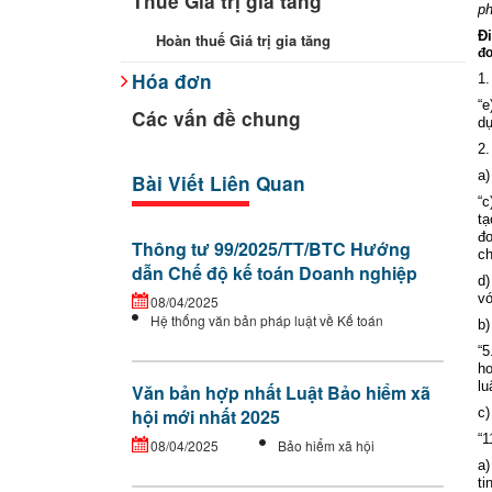
Thuế Giá trị gia tăng
ph
Đ
Hoàn thuế Giá trị gia tăng
đơ
Hóa đơn
1.
“e
Các vấn đề chung
dự
2.
a)
Bài Viết Liên Quan
“c
tạ
đơ
Thông tư 99/2025/TT/BTC Hướng
ch
dẫn Chế độ kế toán Doanh nghiệp
d)
vớ
08/04/2025
Hệ thống văn bản pháp luật về Kế toán
b)
“5
ho
lu
Văn bản hợp nhất Luật Bảo hiểm xã
c)
hội mới nhất 2025
“1
08/04/2025
Bảo hiểm xã hội
a)
ti