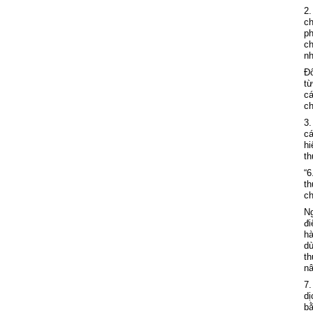
2.
ch
p
ch
nh
Đ
từ
c
ch
3.
c
hi
th
“6
th
ch
N
đi
h
dù
th
nâ
7
dị
bằ