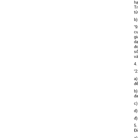
hạ
T
tử
b)
“9
c
gi
dạ
đơ
s
v
à
4.
“2
a)
để
b)
đa
c)
d)
đ)
5.
Đi
a)