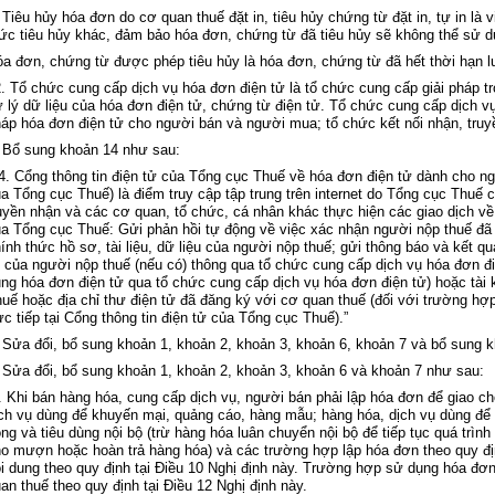
 Tiêu h
ủy h
óa đơn do cơ quan thu
ế đặt in, ti
êu h
ủy chứng từ đặt in, tự in l
à v
ức ti
êu h
ủy kh
ác, đ
ảm bảo h
óa đơn, ch
ứng từ đ
ã tiêu h
ủy sẽ kh
ông th
ể sử d
óa đơn, ch
ứng từ được ph
ép tiêu h
ủy l
à hóa đơn, ch
ứng từ đ
ã h
ết thời hạn 
. T
ổ chức cung cấp dịch vụ h
óa đơn đi
ện tử l
à t
ổ chức cung cấp giải ph
áp tr
 l
ý d
ữ liệu của h
óa đơn đi
ện tử, chứng từ điện tử. Tổ chức cung cấp dịch v
h
áp hóa đơn đi
ện tử cho người b
án và ngư
ời mua; tổ chức kết nối nhận, truyề
 Bổ sung khoản 14 như sau:
4. C
ổng th
ông tin đi
ện tử của Tổng cục Thuế về h
óa đơn đi
ện tử d
ành cho n
a Tổng cục Thuế) l
à điểm
truy cập tập trung tr
ên internet do T
ổng cục Thuế c
uyền nhận v
à các cơ quan, t
ổ chức, c
á nhân khác th
ực hiện c
ác giao d
ịch về
a Tổng cục Thuế: Gửi phản hồi tự động về việc x
ác nh
ận người nộp thuế đ
ã
h
ính th
ức hồ sơ, t
ài li
ệu, dữ liệu của người nộp thuế; gửi th
ông báo và k
ết qu
 của người nộp thuế (nếu c
ó) thông qua t
ổ chức cung cấp dịch vụ h
óa đơn đ
ụng h
óa đơn đi
ện tử qua tổ chức cung cấp dịch vụ h
óa đơn đi
ện tử) hoặc t
ài
uế hoặc địa chỉ thư điện tử đ
ã đăng ký v
ới cơ quan thuế (đối với trường hợ
ực tiếp tại Cổng th
ông tin đi
ện tử của Tổng cục Thuế).”
 Sửa đổi, bổ sung
khoản 1, khoản 2, khoản 3, khoản 6, khoản 7
và bổ sung 
 Sửa đổi, bổ sung
khoản 1, khoản 2, khoản 3, khoản 6 và khoản 7
như sau:
. Khi bán hàng hóa, cung c
ấp dịch vụ, người b
án ph
ải lập h
óa đơn đ
ể giao c
ch vụ d
ùng đ
ể khuyến mại, quảng c
áo, hàng m
ẫu; h
àng hóa, d
ịch vụ d
ùng đ
ể
ộng v
à tiêu dùng n
ội bộ (trừ h
àng hóa luân chuy
ển nội bộ để tiếp tục qu
á trình
ho mượn hoặc ho
àn tr
ả h
àng hóa) và các trư
ờng hợp lập h
óa đơn theo quy đ
i dung theo quy định tại
Điều 10 Nghị định
này
. Trư
ờng hợp sử dụng h
óa đơn
an thuế theo quy định tại
Điều 12 Nghị định
này
.