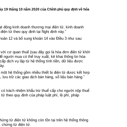
y 19 tháng 10 năm 2020 của Chính phủ quy định về hóa
ạt động kinh doanh thương mại điện tử, kinh doanh
đi
ện tử theo quy định tại Nghị định này
.”
khoản 12
và bổ sung khoản 14 vào
Điều 3
như sau:
ử với cơ quan thuế (sau đ
ây g
ọi l
à hóa đơn đi
ện tử khởi
 để người mua c
ó th
ể truy xuất, k
ê khai thông tin hóa
c
ấp dịch vụ lập từ hệ thống t
ính ti
ền, dữ liệu được
ày
.
 một hệ thống gồm nhiều thiết bị điện tử được kết hợp
, lưu trữ c
ác giao d
ịch b
án hàng, s
ố liệu b
án hàng.”
 có trách nhi
ệm khấu trừ thuế cấp cho người nộp thuế
 tử theo quy định của ph
áp luật
ph
í, l
ệ ph
í, pháp
chứng từ điện tử kh
ông còn t
ồn tại tr
ên h
ệ thống th
ông
, chứng từ điện tử.