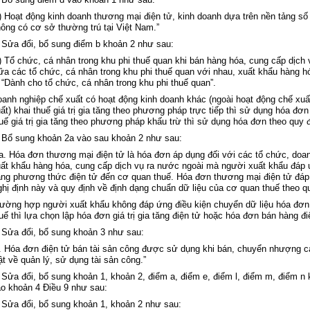
) Ho
ạt động kinh doanh thương mại điện tử, kinh doanh dựa tr
ên n
ền tảng số
ông có cơ s
ở thường tr
ú t
ại Việt Nam.”
 Sửa đổi, bổ sung
điểm b khoản 2
như sau:
) T
ổ chức, c
á nhân trong khu phi thu
ế quan khi b
án hàng hóa, cung c
ấp dịch 
ữa c
ác t
ổ chức, c
á nhân trong khu phi thu
ế quan với nhau, xuất khẩu h
àng h
 “Dành cho t
ổ chức, c
á nhân trong khu phi thu
ế quan”.
oanh nghi
ệp chế xuất c
ó ho
ạt động kinh doanh kh
ác (ngoài ho
ạt động chế xuấ
ất) khai thuế gi
á tr
ị gia tăng theo phương ph
áp tr
ực tiếp th
ì s
ử dụng h
óa đơn
uế gi
á tr
ị gia tăng theo phương ph
áp kh
ấu trừ th
ì s
ử dụng h
óa đơn theo quy 
 Bổ sung khoản 2a vào sau
khoản 2
như sau:
2a. Hóa đơn thương m
ại điện tử l
à hóa đơn áp d
ụng đối với c
ác t
ổ chức, doan
ất khẩu h
àng hóa, cung c
ấp dịch vụ ra nước ngo
ài mà ngư
ời xuất khẩu đ
áp
ng phương thức điện tử đến cơ quan thuế. H
óa đơn thương m
ại điện tử đ
á
hị định
này và quy định về định dạng chuẩn dữ liệu của cơ quan thuế theo qu
rư
ờng hợp người xuất khẩu kh
ông đáp
ứng điều kiện chuyển dữ liệu h
óa đơn
uế th
ì l
ựa chọn lập h
óa đơn giá tr
ị gia tăng điện tử hoặc h
óa đơn bán hàng đi
 Sửa đổi, bổ sung
khoản 3
như sau:
. Hóa đơn đi
ện tử b
án tài s
ản c
ông đư
ợc sử dụng khi b
án, chuy
ển nhượng c
ật
về quản l
ý, s
ử dụng t
ài s
ản c
ông.”
 S
ửa đổi, bổ sung
khoản 1, khoản 2, điểm a, điểm e, điểm l, điểm m, điểm n
ào
khoản 4 Điều 9
như sau:
 Sửa đổi, bổ sung
khoản 1, khoản 2
như sau: