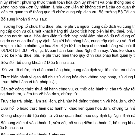
n ủy nhiệm; phương thức thanh to
án hóa đơn
ủy nhiệm) v
à ph
ải th
ông báo c
rường hợp h
óa đơn
ủy nhiệm l
à hóa đơn đi
ện tử kh
ông có mã c
ủa cơ quan th
 đến cơ quan thuế th
ông qua t
ổ chức cung cấp dịch vụ. Bộ trưởng Bộ T
ài c
 Bổ sung khoản 9 như sau:
. Trư
ờng hợp tổ chức thu thuế, ph
í, l
ệ ph
í và ngư
ời cung cấp dịch vụ c
ùng t
ung c
ấp dịch vụ của một kh
ách hàng thì đư
ợc t
ích h
ợp bi
ên lai thu thu
ế, ph
í, 
ao cho người mua. H
óa đơn đi
ện tử t
ích h
ợp phải đảm bảo c
ó đ
ủ nội dung c
ng do cơ quan thuế quy định. Người b
án hàng hóa, cung c
ấp dịch vụ v
à t
ổ c
n vị chịu tr
ách nhi
ệm lập h
óa đơn đi
ện tử t
ích h
ợp cho kh
ách hàng và ph
ải t
ố 01/ĐKTĐ-HĐĐT Phụ lục IA ban h
ành kèm theo Nghị định này. Vi
ệc k
ê khai 
 vi
ệc k
ê khai thu
ế, ph
í, l
ệ ph
í th
ực hiện theo quy định của ph
áp luật
quản l
ý 
 Sửa đổi, bổ sung
khoản 2 Điều 5
như sau:
. Đ
ối với tổ chức, c
á nhân bán hàng hóa, cung c
ấp dịch vụ, tổ chức, c
á nhân
 Th
ực hiện h
ành vi gian d
ối như sử dụng h
óa đơn không h
ợp ph
áp, s
ử dụng 
 thực hiện h
ành vi trái pháp luật
;
 C
ản trở c
ông ch
ức thuế thi h
ành công v
ụ, cụ thể: c
ác hành vi c
ản trở g
ây t
ổ
ng thanh tra, kiểm tra về h
óa đơn, ch
ứng từ;
 Truy c
ập tr
ái phép, làm sai l
ệch, ph
á h
ủy hệ thống th
ông tin v
ề h
óa đơn, ch
ứ
 Đưa h
ối lộ hoặc thực hiện c
ác hành vi khác liên quan hóa đơn, ch
ứng từ nh
 Không chuy
ển dữ liệu điện tử về cơ quan thuế theo quy định tại Nghị định n
 Bổ sung điểm đ vào
khoản 1
, sửa đổi, bổ sung
điểm b khoản 2
, bổ sung kh
ều 8
như sau:
 Bổ sung điểm đ vào
khoản 1
như sau: