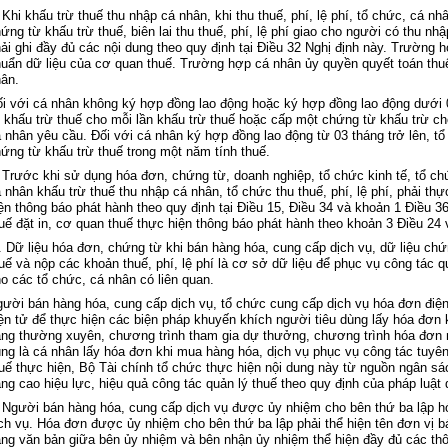
 Khi kh
ấu trừ thuế thu nhập c
á nhân, khi thu thu
ế, ph
í, l
ệ ph
í, t
ổ chức, c
á nh
ứng từ khấu trừ thuế, bi
ên lai thu thu
ế, ph
í, l
ệ ph
í giao cho ngư
ời c
ó thu nh
ậ
h
ải ghi đầy đủ c
ác n
ội dung theo quy định tại
Điều 32 Nghị định
này
. Trư
ờng h
uẩn dữ liệu của cơ quan thuế. Trường hợp c
á nhân
ủy quyền quyết to
án thu
ân.
ối với c
á nhân không ký h
ợp đồng lao động hoặc k
ý h
ợp đồng lao động dưới 
 khấu trừ thuế cho mỗi lần khấu trừ thuế hoặc cấp một chứng từ khấu trừ ch
á nhân yêu c
ầu. Đối với c
á nhân ký h
ợp đồng lao động từ 03 th
áng tr
ở l
ên, t
ổ
ứng từ khấu trừ thuế trong một năm t
ính thu
ế.
 Trư
ớc khi sử dụng h
óa đơn, ch
ứng từ, doanh nghiệp, tổ chức kinh tế, tổ c
á nhân kh
ấu trừ thuế thu nhập c
á nhân, t
ổ chức thu thuế, ph
í, l
ệ ph
í, ph
ải thự
ện th
ông báo phát hành theo quy đ
ịnh tại
Điều 15, Điều 34 và khoản 1 Điều 36
u
ế đặt in, cơ quan thuế thực hiện th
ông báo phát hành theo
khoản 3 Điều 24 
. D
ữ liệu h
óa đơn, ch
ứng từ khi b
án hàng hóa, cung c
ấp dịch vụ, dữ liệu chứ
uế v
à n
ộp c
ác khoản
thuế, ph
í, l
ệ ph
í là cơ s
ở dữ liệu để phục vụ c
ông tác q
o c
ác t
ổ chức, c
á nhân có liên quan.
gư
ời b
án hàng hóa, cung c
ấp dịch vụ, tổ chức cung cấp dịch vụ h
óa đơn đi
ện
ện tử để thực hiện c
ác bi
ện ph
áp khuy
ến kh
ích ngư
ời ti
êu dùng l
ấy h
óa đơn 
àng thư
ờng xuy
ên, chương trình tham gia d
ự thưởng, chương tr
ình hóa đơn
ng là cá nhân l
ấy h
óa đơn khi mua hàng hóa, d
ịch vụ phục vụ c
ông tác tuyên
u
ế thực hiện, Bộ T
ài chính t
ổ chức thực hiện nội dung này
t
ừ nguồn ng
ân sá
ng cao hi
ệu lực, hiệu quả c
ông tác qu
ản l
ý thu
ế theo quy định của ph
áp luật
q
. Ngư
ời b
án hàng hóa, cung c
ấp dịch vụ được ủy nhiệm cho b
ên th
ứ ba lập h
ch vụ. H
óa đơn đư
ợc ủy nhiệm cho b
ên th
ứ ba lập phải thể hiện t
ên đơn v
ị b
ng văn bản giữa b
ên
ủy nhiệm v
à bên nh
ận ủy nhiệm thể hiện đầy đủ c
ác thô