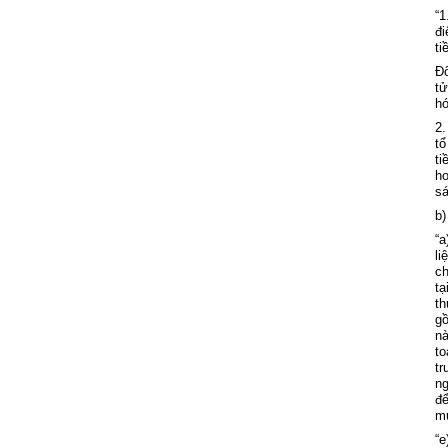
“1
đi
ti
Đ
tử
h
2.
tổ
ti
ề
ho
s
á
b)
“a
li
ch
tạ
th
g
ồ
n
to
t
ng
để
m
“e