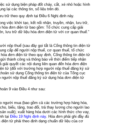
i
ệc sử dụng biện ph
áp đ
ốt ch
áy, c
ắt, x
é nh
ỏ hoặc h
ình
ụng lại c
ác thông tin, s
ố liệu tr
ên đó.
lưu trữ theo quy định tại
Điều 6 Nghị định
này
.
ong vi
ệc khởi tạo, kết nối nhận, truyền, nhận, lưu trữ,
ụ h
óa đơn đi
ện tử bao gồm: Tổ chức cung cấp giải
n, lưu trữ dữ liệu h
óa đơn đi
ện tử với cơ quan thuế.”
gư
ời nộp thuế (sau đ
ây g
ọi tắt l
à C
ổng th
ông tin đi
ện tử
ung cấp để người nộp thuế, cơ quan thuế, tổ chức
 h
óa đơn đi
ện tử theo quy định, Cổng th
ông tin đi
ện tử
 g
ửi th
ành công và thông báo v
ề thời điểm tiếp nhận
ả giải quyết c
ác n
ội dung li
ên quan đ
ến h
óa đơn đi
ện
i
ện tử (đối với trường hợp người nộp thuế đăng k
ý s
ử
 khoản
sử dụng Cổng th
ông tin đi
ện tử của Tổng cục
p người nộp thuế đăng k
ý s
ử dụng h
óa đơn đi
ện tử
khoản 9 vào
Điều 4
như sau:
ho người mua (bao gồm cả c
ác trư
ờng hợp h
àng hóa,
 cho, biếu, tặng, trao đổi, trả thay lương cho người lao
 s
ản xuất); xuất h
àng hóa dư
ới c
ác hình th
ức cho vay,
ịnh tại
Điều 19 Nghị định này
. Hóa đơn ph
ải ghi đầy đủ
 đi
ện tử phải theo định dạng chuẩn dữ liệu của cơ