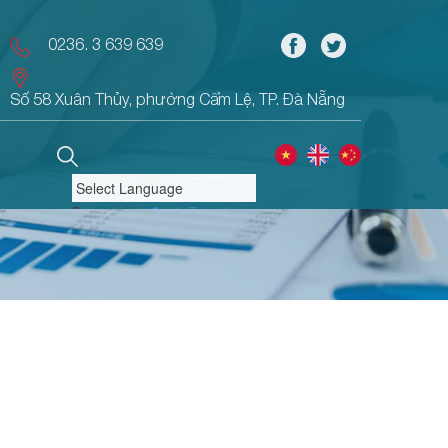
0236. 3 639 639
Số 58 Xuân Thủy, phường Cẩm Lệ, TP. Đà Nẵng
Powered by
Translate