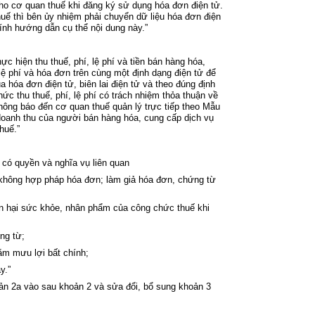
ho cơ quan thu
ế khi đăng k
ý s
ử dụng h
óa đơn đi
ện tử.
uế th
ì bên
ủy nhiệm phải chuyển dữ liệu h
óa đơn đi
ện
hính hư
ớng dẫn cụ thể nội dung này
.”
h
ực hiện thu thuế, ph
í, l
ệ ph
í và ti
ền b
án hàng hóa,
l
ệ ph
í và hóa đơn trên cùng m
ột định dạng điện tử để
ủa h
óa đơn đi
ện tử, bi
ên lai đi
ện tử v
à theo đúng đ
ịnh
hức thu thuế, ph
í, l
ệ ph
í có trách nhi
ệm thỏa thuận về
h
ông báo đ
ến cơ quan thuế quản l
ý tr
ực tiếp theo Mẫu
doanh thu c
ủa người b
án hàng hóa, cung c
ấp dịch vụ
thu
ế.”
 có quy
ền v
à nghĩa v
ụ li
ên quan
kh
ông h
ợp ph
áp hóa đơn; làm gi
ả h
óa đơn, ch
ứng từ
n hại sức khỏe, nh
ân ph
ẩm của c
ông ch
ức thuế khi
ng từ;
ằm mưu lợi bất ch
ính;
ày
.”
oản 2a vào sau
khoản 2
và sửa đổi, bổ sung
khoản 3