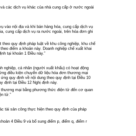
 v
à các d
ịch vụ kh
ác c
ủa nh
à cung c
ấp ở nước ngo
ài
vụ v
ào n
ội địa v
à khi bán hàng hóa, cung c
ấp dịch vụ
óa, cung c
ấp dịch vụ ra nước ngo
ài, trên hóa đơn ghi
t theo quy định ph
áp luật
về khu c
ông nghi
ệp, khu chế
 theo điểm
a khoản này
. Doanh nghi
ệp chế xuất khai
đ
ịnh tại khoản 1 Điều này
.”
h nghiệp, c
á nhân (ngư
ời xuất khẩu) c
ó ho
ạt động
ứng điều kiện chuyển dữ liệu h
óa đơn thương m
ại
p
ứng quy định về nội dung theo quy định tại
Điều 10
y định tại
Điều 12 Nghị định
này.
 thương m
ại bằng phương thức điện tử đến cơ quan
ện tử.”
ác tài s
ản c
ông th
ực hiện theo quy định của ph
áp
 khoản 4 Điều 9
và bổ sung điểm p, điểm q, điểm r