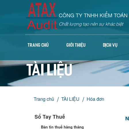
CÔNG TY TNHH KIỂM TOÁN 
Chất lượng tạo nên sự khác biệt
TRANG CHỦ
GIỚI THIỆU
DỊCH VỤ
TÀI LIỆU
Trang chủ
TÀI LIỆU
Hóa đơn
Sổ Tay Thuế
N
Bản tin thuế hàng tháng