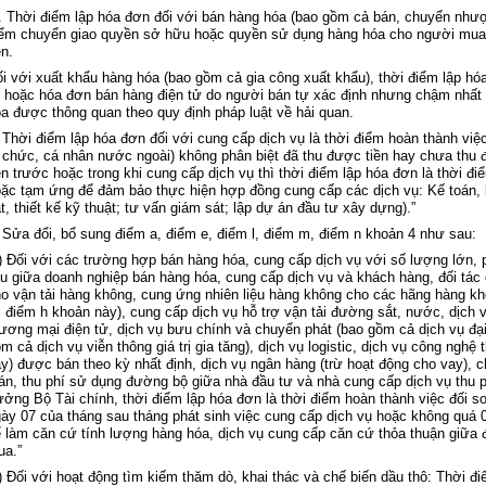
. Th
ời điểm lập h
óa đơn đ
ối với b
án hàng hóa (bao g
ồm cả b
án, chuy
ển nhượ
ểm chuyển giao quyền sở hữu hoặc quyền sử dụng h
àng hóa cho ngư
ời mua
ền.
ối với xuất khẩu h
àng hóa (bao g
ồm cả gia c
ông xu
ất khẩu), thời điểm lập h
ó
 hoặc h
óa đơn bán hàng đi
ện tử do người b
án t
ự x
ác đ
ịnh nhưng chậm nhất
óa đư
ợc th
ông quan theo quy đ
ịnh ph
áp luật
về hải quan.
 Th
ời điểm lập h
óa đơn đ
ối với cung cấp dịch vụ l
à th
ời điểm ho
àn thành vi
ệ
 chức, c
á nhân nư
ớc ngo
ài) không phân bi
ệt đ
ã thu đư
ợc tiền hay chưa thu 
n trước hoặc trong khi cung cấp dịch vụ th
ì th
ời điểm lập h
óa đơn là th
ời điể
ặc tạm ứng để đảm bảo thực hiện hợp đồng cung cấp c
ác d
ịch vụ: Kế to
án, 
t, thi
ết kế kỹ thuật; tư vấn gi
ám sát; l
ập dự
án đ
ầu tư x
ây d
ựng).”
 Sửa đổi, bổ sung
điểm a, điểm e, điểm l, điểm m, điểm n khoản 4
như sau:
) Đ
ối với c
ác trư
ờng hợp b
án hàng hóa, cung c
ấp dịch vụ với số lượng lớn, 
ệu giữa doanh nghiệp b
án hàng hóa, cung c
ấp dịch vụ v
à khách hàng, đ
ối t
ác 
o vận tải h
àng không, cung
ứng nhi
ên li
ệu h
àng không cho các hãng hàng kh
i điểm h khoản này
), cung c
ấp dịch vụ hỗ trợ vận tải đường sắt, nước, dịch 
ương mại điện tử, dịch vụ bưu ch
ính và chuy
ển ph
át (bao g
ồm cả dịch vụ đại
m cả dịch vụ viễn th
ông giá tr
ị gia tăng), dịch vụ logistic, dịch vụ c
ông ngh
ệ 
ày
) đư
ợc b
án theo k
ỳ nhất định, dịch vụ ng
ân hàng (tr
ừ hoạt động cho vay), c
án, thu phí s
ử dụng đường bộ giữa nh
à đ
ầu tư v
à nhà cung c
ấp dịch vụ thu 
rưởng Bộ T
ài chính, th
ời điểm lập h
óa đơn là th
ời điểm ho
àn thành vi
ệc đối s
ày 07 c
ủa th
áng sau tháng phát sinh vi
ệc cung cấp dịch vụ hoặc kh
ông quá 
 l
àm căn c
ứ t
ính lư
ợng h
àng hóa, d
ịch vụ cung cấp căn cứ thỏa thuận giữa 
ua.”
) Đ
ối với hoạt động t
ìm ki
ếm thăm d
ò, khai thác và ch
ế biến dầu th
ô: Th
ời đi