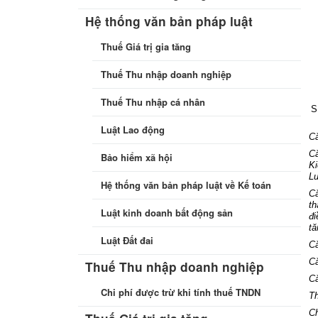
Hệ thống văn bản pháp luật
Thuế Giá trị gia tăng
Thuế Thu nhập doanh nghiệp
Thuế Thu nhập cá nhân
S
Luật Lao động
C
C
Bảo hiểm xã hội
Ki
Lu
Hệ thống văn bản pháp luật về Kế toán
C
t
Luật kinh doanh bất động sản
đi
tă
Luật Đất đai
C
C
Thuế Thu nhập doanh nghiệp
C
Chi phí được trừ khi tính thuế TNDN
Th
Ch