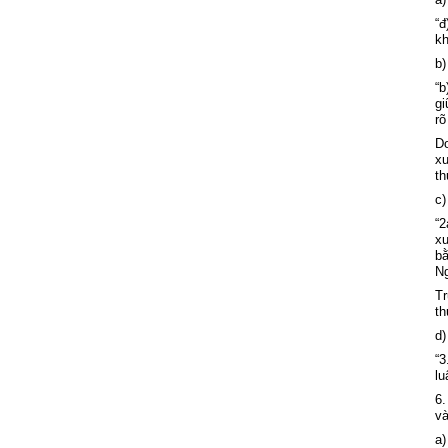
“đ
kh
b)
“b
gi
rõ
D
xu
th
c)
“
xu
bằ
Ng
T
th
d)
“3
lu
6.
v
a)