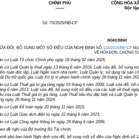
CHÍNH PH
Ủ
CỘNG HÒA XÃ
-------
Độc lập
Số: 70/2025/NĐ-CP
NGHỊ ĐỊNH
ỬA ĐỔI, BỔ SUNG MỘT SỐ ĐIỀU CỦA NGHỊ ĐỊNH SỐ
123/2020/NĐ-CP
NGÀ
VỀ HÓA ĐƠN, CHỨNG T
ăn cứ
Luật Tổ chức Chính phủ
ngày 18 tháng 02 năm 2025;
ăn cứ
Luật Quản lý thuế
ngày 13 tháng 6 năm 2019;
Luật sửa đổi, bổ sung mộ
ểm toán độc lập, Luật Ngân sách nhà nước, Luật Quản lý, sử dụng tài sản cô
ật Dự trữ quốc gia, Luật Xử lý vi phạm hành chính
ngày 29 tháng 11 năm 202
ăn cứ
Luật Thuế giá trị gia tăng
ngày 03 tháng 6 năm 2008;
Luật sửa đổi, bổ s
háng 6 năm 2013;
Luật sửa đổi, bổ sung một số điều của các luật về thuế
ngày
ều của Luật Thuế giá trị gia tăng, Luật Thuế tiêu thụ đặc biệt và Luật Quản lý
ng
ngày 26 tháng 11 năm 2024;
ăn cứ
Luật Kế toán
ngày 20 tháng 11 năm 2015;
ăn cứ
Luật Giao dịch điện tử
ngày 22 tháng 6 năm 2023;
ăn cứ
Luật Công nghệ thông tin
ngày 29 tháng 6 năm 2006;
eo đề nghị của Bộ trưởng Bộ Tài chính;
ính phủ ban hành Nghị định sửa đổi, bổ sung một số điều của Nghị định số
1