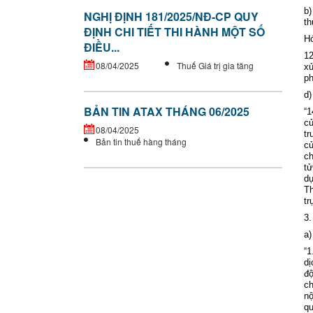
b)
NGHỊ ĐỊNH 181/2025/NĐ-CP QUY
th
ĐỊNH CHI TIẾT THI HÀNH MỘT SỐ
H
ĐIỀU...
12
08/04/2025
Thuế Giá trị gia tăng
xử
p
d)
BẢN TIN ATAX THÁNG 06/2025
“1
củ
08/04/2025
tr
Bản tin thuế hàng tháng
củ
c
tử
d
Th
tr
3.
a)
“1
d
ị
đ
c
nộ
qu