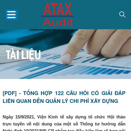
TÀI LIỆU
[PDF] - TỔNG HỢP 122 CÂU HỎI CÓ GIẢI ĐÁP
LIÊN QUAN ĐẾN QUẢN LÝ CHI PHÍ XÂY DỰNG
Ngày 15/9/2021, Viện Kinh tế xây dựng tổ chức Hội thảo
trực tuyến về nội dung của một số Thông tư hướng dẫn
Nghị định 10/2021/NĐ-CP nhằm tạo điều kiện làm rõ hơn nội